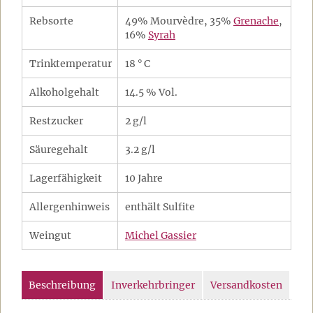
Rebsorte
49% Mourvèdre, 35%
Grenache
,
16%
Syrah
Trinktemperatur
18 ° C
Alkoholgehalt
14.5 % Vol.
Restzucker
2 g/l
Säuregehalt
3.2 g/l
Lagerfähigkeit
10 Jahre
Allergenhinweis
enthält Sulfite
Weingut
Michel Gassier
Beschreibung
Inverkehrbringer
Versandkosten