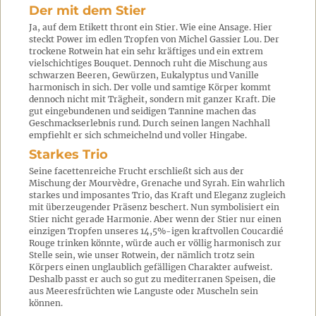
Der mit dem Stier
Ja, auf dem Etikett thront ein Stier. Wie eine Ansage. Hier
steckt Power im edlen Tropfen von Michel Gassier Lou. Der
trockene Rotwein hat ein sehr kräftiges und ein extrem
vielschichtiges Bouquet. Dennoch ruht die Mischung aus
schwarzen Beeren, Gewürzen, Eukalyptus und Vanille
harmonisch in sich. Der volle und samtige Körper kommt
dennoch nicht mit Trägheit, sondern mit ganzer Kraft. Die
gut eingebundenen und seidigen Tannine machen das
Geschmackserlebnis rund. Durch seinen langen Nachhall
empfiehlt er sich schmeichelnd und voller Hingabe.
Starkes Trio
Seine facettenreiche Frucht erschließt sich aus der
Mischung der Mourvèdre, Grenache und Syrah. Ein wahrlich
starkes und imposantes Trio, das Kraft und Eleganz zugleich
mit überzeugender Präsenz beschert. Nun symbolisiert ein
Stier nicht gerade Harmonie. Aber wenn der Stier nur einen
einzigen Tropfen unseres 14,5%-igen kraftvollen Coucardié
Rouge trinken könnte, würde auch er völlig harmonisch zur
Stelle sein, wie unser Rotwein, der nämlich trotz sein
Körpers einen unglaublich gefälligen Charakter aufweist.
Deshalb passt er auch so gut zu mediterranen Speisen, die
aus Meeresfrüchten wie Languste oder Muscheln sein
können.