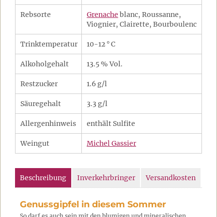
Rebsorte
Grenache
blanc, Roussanne,
Viognier, Clairette, Bourboulenc
Trinktemperatur
10-12 ° C
Alkoholgehalt
13.5 % Vol.
Restzucker
1.6 g/l
Säuregehalt
3.3 g/l
Allergenhinweis
enthält Sulfite
Weingut
Michel Gassier
Beschreibung
Inverkehrbringer
Versandkosten
Genussgipfel in diesem Sommer
So darf es auch sein mit den blumigen und mineralischen