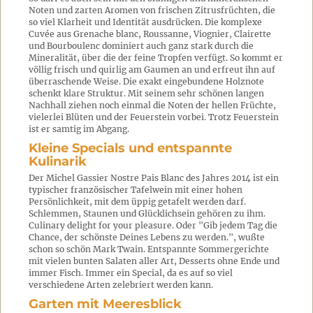
Noten und zarten Aromen von frischen Zitrusfrüchten, die
so viel Klarheit und Identität ausdrücken. Die komplexe
Cuvée aus Grenache blanc, Roussanne, Viognier, Clairette
und Bourboulenc dominiert auch ganz stark durch die
Mineralität, über die der feine Tropfen verfügt. So kommt er
völlig frisch und quirlig am Gaumen an und erfreut ihn auf
überraschende Weise. Die exakt eingebundene Holznote
schenkt klare Struktur. Mit seinem sehr schönen langen
Nachhall ziehen noch einmal die Noten der hellen Früchte,
vielerlei Blüten und der Feuerstein vorbei. Trotz Feuerstein
ist er samtig im Abgang.
Kleine Specials und entspannte
Kulinarik
Der Michel Gassier Nostre Pais Blanc des Jahres 2014 ist ein
typischer französischer Tafelwein mit einer hohen
Persönlichkeit, mit dem üppig getafelt werden darf.
Schlemmen, Staunen und Glücklichsein gehören zu ihm.
Culinary delight for your pleasure. Oder "Gib jedem Tag die
Chance, der schönste Deines Lebens zu werden.", wußte
schon so schön Mark Twain. Entspannte Sommergerichte
mit vielen bunten Salaten aller Art, Desserts ohne Ende und
immer Fisch. Immer ein Special, da es auf so viel
verschiedene Arten zelebriert werden kann.
Garten mit Meeresblick