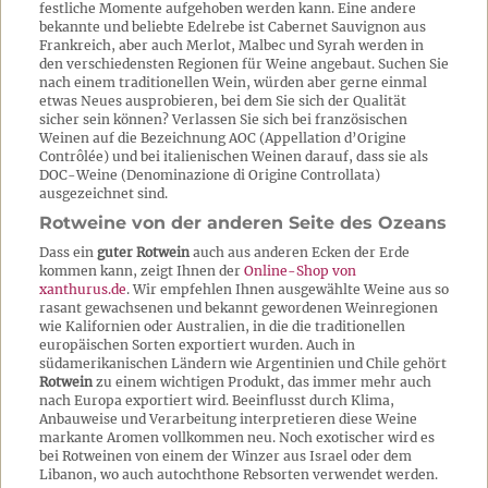
festliche Momente aufgehoben werden kann. Eine andere
bekannte und beliebte Edelrebe ist Cabernet Sauvignon aus
Frankreich, aber auch Merlot, Malbec und Syrah werden in
den verschiedensten Regionen für Weine angebaut. Suchen Sie
nach einem traditionellen Wein, würden aber gerne einmal
etwas Neues ausprobieren, bei dem Sie sich der Qualität
sicher sein können? Verlassen Sie sich bei französischen
Weinen auf die Bezeichnung AOC (Appellation d’Origine
Contrôlée) und bei italienischen Weinen darauf, dass sie als
DOC-Weine (Denominazione di Origine Controllata)
ausgezeichnet sind.
Rotweine von der anderen Seite des Ozeans
Dass ein
guter Rotwein
auch aus anderen Ecken der Erde
kommen kann, zeigt Ihnen der
Online-Shop von
xanthurus.de
. Wir empfehlen Ihnen ausgewählte Weine aus so
rasant gewachsenen und bekannt gewordenen Weinregionen
wie Kalifornien oder Australien, in die die traditionellen
europäischen Sorten exportiert wurden. Auch in
südamerikanischen Ländern wie Argentinien und Chile gehört
Rotwein
zu einem wichtigen Produkt, das immer mehr auch
nach Europa exportiert wird. Beeinflusst durch Klima,
Anbauweise und Verarbeitung interpretieren diese Weine
markante Aromen vollkommen neu. Noch exotischer wird es
bei Rotweinen von einem der Winzer aus Israel oder dem
Libanon, wo auch autochthone Rebsorten verwendet werden.