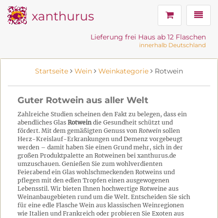
xanthurus
Navig
Lieferung frei Haus ab 12 Flaschen
innerhalb Deutschland
Startseite
Wein
Weinkategorie
Rotwein
Guter Rotwein aus aller Welt
Zahlreiche Studien scheinen den Fakt zu belegen, dass ein
abendliches Glas
Rotwein
die Gesundheit schützt und
fördert. Mit dem gemäßigten Genuss von
Rotwein
sollen
Herz-Kreislauf-Erkrankungen und Demenz vorgebeugt
werden – damit haben Sie einen Grund mehr, sich in der
großen Produktpalette an Rotweinen bei xanthurus.de
umzuschauen. Genießen Sie zum wohlverdienten
Feierabend ein Glas wohlschmeckenden Rotweins und
pflegen mit den edlen Tropfen einen ausgewogenen
Lebensstil. Wir bieten Ihnen hochwertige Rotweine aus
Weinanbaugebieten rund um die Welt. Entscheiden Sie sich
für eine edle Flasche Wein aus klassischen Weinregionen
wie Italien und Frankreich oder probieren Sie Exoten aus