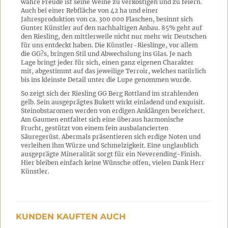
wahre Freude ist seine Weine zu verköstigen und zu feiern.
Auch bei einer Rebfläche von 42 ha und einer
Jahresproduktion von ca. 300 000 Flaschen, besinnt sich
Gunter Künstler auf den nachhaltigen Anbau. 85% geht auf
den Riesling, den mittlerweile nicht nur mehr wir Deutschen
für uns entdeckt haben. Die Künstler-Rieslinge, vor allem
die GG?s, bringen Stil und Abwechslung ins Glas. Je nach
Lage bringt jeder für sich, einen ganz eigenen Charakter
mit, abgestimmt auf das jeweilige Terroir, welches natürlich
bis ins kleinste Detail unter die Lupe genommen wurde.
So zeigt sich der Riesling GG Berg Rottland im strahlenden
gelb. Sein ausgeprägtes Bukett wirkt einladend und exquisit.
Steinobstaromen werden von erdigen Anklängen bereichert.
Am Gaumen entfaltet sich eine überaus harmonische
Frucht, gestützt von einem fein ausbalancierten
Säuregerüst. Abermals präsentieren sich erdige Noten und
verleihen ihm Würze und Schmelzigkeit. Eine unglaublich
ausgeprägte Mineralität sorgt für ein Neverending-Finish.
Hier bleiben einfach keine Wünsche offen, vielen Dank Herr
Künstler.
KUNDEN KAUFTEN AUCH