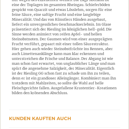
eine der Toplagen im gesamten Rheingau. Schieferböden
gespickt von Quarzit und etwas Lösslehm, sorgen für eine
feine Säure, eine saftige Frucht und eine langlebige
Mineralität. Und das von Künstlers Händen ausgebaut,
liefert ein unvergessliches Geschmackserlebnis. Im Glase
präsentiert sich der Riesling im königlichen hell-gold. Die
Sinne werden animiert von reifen Apfel- und hellen
Steinobstnoten. Der Gaumen wird von einer ausgeprägten
Frucht verführt, gepaart mit einer tollen Säurestruktur.
Hier gehen auch wieder Steinobstfrüchte ins Rennen, aber
auch Limettenanklänge kann man klar erkennen und
unterstreichen die Frische und Balance. Der Abgang ist wie
man schon fast erwartet, von unglaublicher Länge und man
spürt die angenehme Salzigkeit, der Mineralität. Eigentlich
ist der Riesling GG schon fast zu schade um ihn zu teilen,
denn er ist ein grandioser Alleingänger. Kombiniert man ihn
trotzdem mit Mahlzeiten, so sollte die Wahl auf helle
Fleischgerichte fallen. Ausgefallene Krustentier-Kreationen
bilden den krönenden Abschluss.
KUNDEN KAUFTEN AUCH