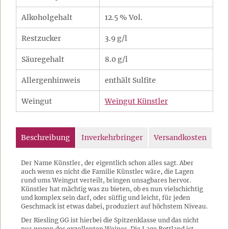
Alkoholgehalt
12.5 % Vol.
Restzucker
3.9 g/l
Säuregehalt
8.0 g/l
Allergenhinweis
enthält Sulfite
Weingut
Weingut Künstler
Beschreibung
Inverkehrbringer
Versandkosten
Der Name Künstler, der eigentlich schon alles sagt. Aber
auch wenn es nicht die Familie Künstler wäre, die Lagen
rund ums Weingut verteilt, bringen unsagbares hervor.
Künstler hat mächtig was zu bieten, ob es nun vielschichtig
und komplex sein darf, oder süffig und leicht, für jeden
Geschmack ist etwas dabei, produziert auf höchstem Niveau.
Der Riesling GG ist hierbei die Spitzenklasse und das nicht
nur wegen des exzellenten Weines. Die Lage Rottland ist