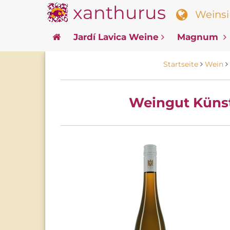
xanthurus
Weinsin
Jardí Lavica Weine
Magnum
Startseite
Wein
Weingut Künstl