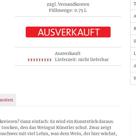
T
zzgl. Versandkosten
Füllmenge: 0.75 L
A
R
S
Ausverkauft
L
Lieferzeit: nicht lieferbar
A
kosten
kreieren? Ganz einfach: Es wird ein Kunststück daraus.
t trocken, den das Weingut Künstler schuf. Zwar zeigt
enschwer mit viel Lehm, was dem Wein, der hier wächst,