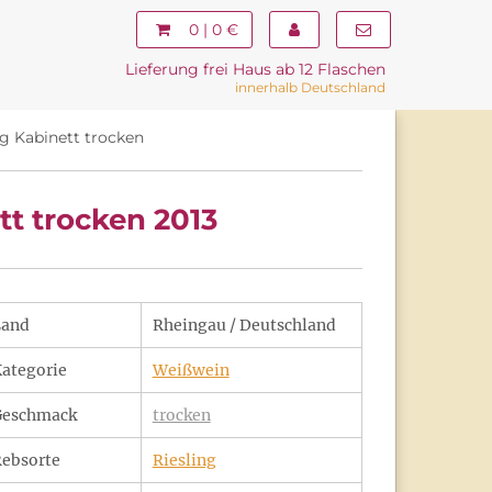
0 | 0 €
Lieferung frei Haus ab 12 Flaschen
innerhalb Deutschland
g Kabinett trocken
tt trocken 2013
Land
Rheingau / Deutschland
ategorie
Weißwein
Geschmack
trocken
ebsorte
Riesling