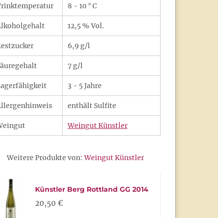
rinktemperatur
8 - 10 ° C
lkoholgehalt
12,5 % Vol.
estzucker
6,9 g/l
äuregehalt
7 g/l
agerfähigkeit
3 - 5 Jahre
llergenhinweis
enthält Sulfite
Weingut
Weingut Künstler
Weitere Produkte von:
Weingut Künstler
Künstler Berg Rottland GG 2014
20,50 €