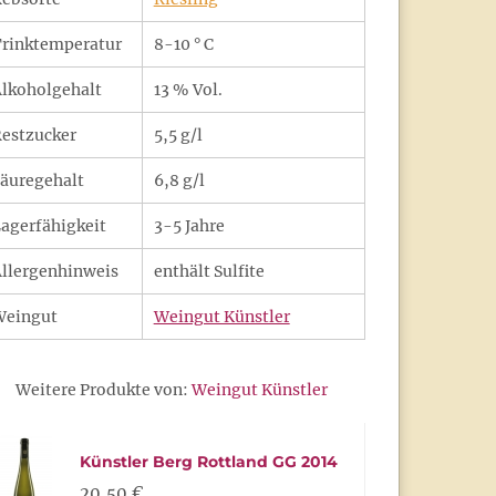
rinktemperatur
8-10 ° C
lkoholgehalt
13 % Vol.
estzucker
5,5 g/l
äuregehalt
6,8 g/l
agerfähigkeit
3-5 Jahre
llergenhinweis
enthält Sulfite
Weingut
Weingut Künstler
Weitere Produkte von:
Weingut Künstler
Künstler Berg Rottland GG 2014
20,50 €