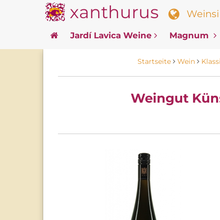
xanthurus
Weinsin
Jardí Lavica Weine
Magnum
Startseite
Wein
Klass
Weingut Küns