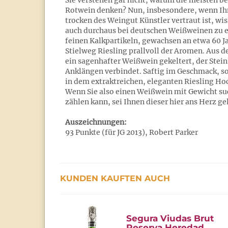
Sie verstehen gar nicht, warum die meisten be
Rotwein denken? Nun, insbesondere, wenn Ih
trocken des Weingut Künstler vertraut ist, wi
auch durchaus bei deutschen Weißweinen zu 
feinen Kalkpartikeln, gewachsen an etwa 60 J
Stielweg Riesling prallvoll der Aromen. Aus d
ein sagenhafter Weißwein gekeltert, der Stei
Anklängen verbindet. Saftig im Geschmack, sor
in dem extraktreichen, eleganten Riesling Ho
Wenn Sie also einen Weißwein mit Gewicht suc
zählen kann, sei Ihnen dieser hier ans Herz g
Auszeichnungen:
93 Punkte (für JG 2013), Robert Parker
KUNDEN KAUFTEN AUCH
Segura Viudas Brut
Reserva Heredad