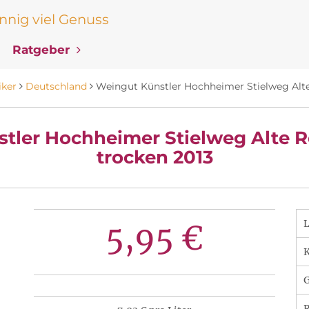
nig viel Genuss
Ratgeber
iker
Deutschland
Weingut Künstler Hochheimer Stielweg Alte
tler Hochheimer Stielweg Alte R
trocken 2013
5,95 €
K
R