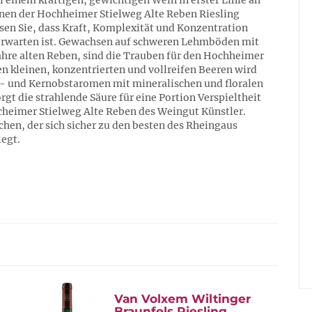
i einem kräftigen, gewichtigen Wein in erster Linie an
nen der Hochheimer Stielweg Alte Reben Riesling
ssen Sie, dass Kraft, Komplexität und Konzentration
erwarten ist. Gewachsen auf schweren Lehmböden mit
ahre alten Reben, sind die Trauben für den Hochheimer
en kleinen, konzentrierten und vollreifen Beeren wird
n- und Kernobstaromen mit mineralischen und floralen
gt die strahlende Säure für eine Portion Verspieltheit
cheimer Stielweg Alte Reben des Weingut Künstler.
hen, der sich sicher zu den besten des Rheingaus
elegt.
Van Volxem Wiltinger
Braunfels Riesling