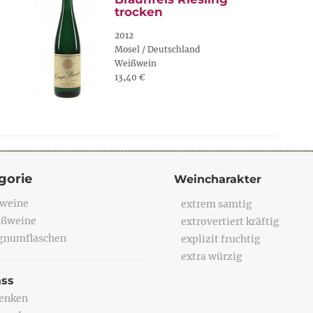
trocken
2012
Mosel / Deutschland
Weißwein
13,40 €
gorie
Weincharakter
weine
extrem samtig
ßweine
extrovertiert kräftig
numflaschen
explizit fruchtig
extra würzig
ass
enken