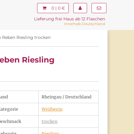
0 | 0 €
Lieferung frei Haus ab 12 Flaschen
innerhalb Deutschland
 Reben Riesling trocken
eben Riesling
Land
Rheingau / Deutschland
ategorie
Weißwein
Geschmack
trocken
ebsorte
Riesling