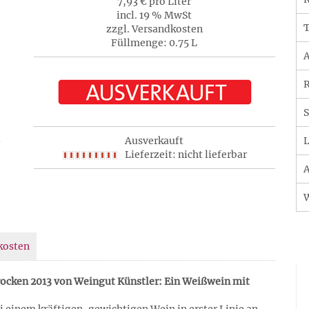
7,93 € pro Liter
incl. 19 % MwSt
T
zzgl. Versandkosten
Füllmenge: 0.75 L
A
R
S
Ausverkauft
L
Lieferzeit: nicht lieferbar
A
kosten
ocken 2013 von Weingut Künstler: Ein Weißwein mit