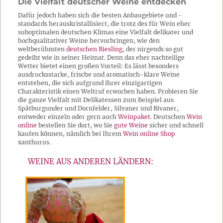
Die Vielfalt deutscher Weine entdecken
Dafür jedoch haben sich die besten Anbaugebiete und -
standards herauskristallisiert, die trotz des für Wein eher
suboptimalen deutschen Klimas eine Vielfalt delikater und
hochqualitativer Weine hervorbringen, wie den
weltberühmten
deutschen Riesling
, der nirgends so gut
gedeiht wie in seiner Heimat. Denn das eher nachteilige
Wetter bietet einen großen Vorteil: Es lässt besonders
ausdrucksstarke, frische und aromatisch-klare Weine
entstehen, die sich aufgrund ihrer einzigartigen
Charakteristik einen Weltruf erworben haben. Probieren Sie
die ganze Vielfalt mit Delikatessen zum Beispiel aus
Spätburgunder und Dornfelder, Silvaner und Rivaner,
entweder einzeln oder gern auch
Weinpaket
. Deutschen
Wein
online
bestellen Sie dort, wo Sie
gute Weine
sicher und schnell
kaufen können, nämlich bei Ihrem
Wein online Shop
xanthurus.
WEINE AUS ANDEREN LÄNDERN: