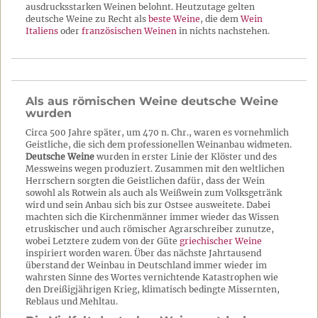
ausdrucksstarken Weinen belohnt. Heutzutage gelten
deutsche Weine zu Recht als
beste Weine
, die dem
Wein
Italiens
oder
französischen Weinen
in nichts nachstehen.
Als aus römischen Weine deutsche Weine
wurden
Circa 500 Jahre später, um 470 n. Chr., waren es vornehmlich
Geistliche, die sich dem professionellen Weinanbau widmeten.
Deutsche Weine
wurden in erster Linie der Klöster und des
Messweins wegen produziert. Zusammen mit den weltlichen
Herrschern sorgten die Geistlichen dafür, dass der Wein
sowohl als Rotwein als auch als Weißwein zum Volksgetränk
wird und sein Anbau sich bis zur Ostsee ausweitete. Dabei
machten sich die Kirchenmänner immer wieder das Wissen
etruskischer und auch römischer Agrarschreiber zunutze,
wobei Letztere zudem von der Güte
griechischer Weine
inspiriert worden waren. Über das nächste Jahrtausend
überstand der Weinbau in Deutschland immer wieder im
wahrsten Sinne des Wortes vernichtende Katastrophen wie
den Dreißigjährigen Krieg, klimatisch bedingte Missernten,
Reblaus und Mehltau.