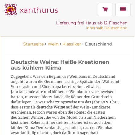
xanthurus
Navig
Lieferung frei Haus ab 12 Flaschen
innerhalb Deutschland
Startseite
Wein
Klassiker
Deutschland
Deutsche Weine: Heiße Kreationen
aus kühlem Klima
Zugegeben: Was den Beginn des Weinbaus in Deutschland
angeht, waren die Germanen richtige Spätzünder. Während
Vorderasien und Südeuropa bereits eine teilweise
Jahrtausende alte und blühende Weinkultur vorzuweisen
hatten, mussten hierzulande die Römer den Grundstein
dafür legen. Es war schätzungsweise um das Jahr 50 v. Chr.,
dass erstmals
deutsche Weine
auf der Wein-Landkarte
erschienen. Jedoch waren eben die Römer die ersten
deutschen Winzer, die von der Mosel bis zum Niederrhein
köstlichen Rebensaft herstellten. Sicher ist es auch dem
kühlen Klima Deutschlands geschuldet, das den Weinbau
zwar kniffelig machte, doch dafür mit sagenhaft