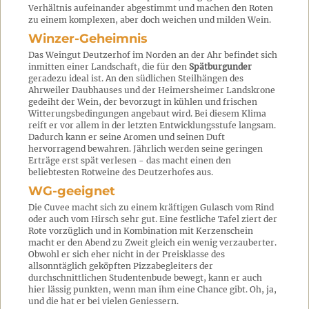
Verhältnis aufeinander abgestimmt und machen den Roten
zu einem komplexen, aber doch weichen und milden Wein.
Winzer-Geheimnis
Das Weingut Deutzerhof im Norden an der Ahr befindet sich
inmitten einer Landschaft, die für den
Spätburgunder
geradezu ideal ist. An den südlichen Steilhängen des
Ahrweiler Daubhauses und der Heimersheimer Landskrone
gedeiht der Wein, der bevorzugt in kühlen und frischen
Witterungsbedingungen angebaut wird. Bei diesem Klima
reift er vor allem in der letzten Entwicklungsstufe langsam.
Dadurch kann er seine Aromen und seinen Duft
hervorragend bewahren. Jährlich werden seine geringen
Erträge erst spät verlesen - das macht einen den
beliebtesten Rotweine des Deutzerhofes aus.
WG-geeignet
Die Cuvee macht sich zu einem kräftigen Gulasch vom Rind
oder auch vom Hirsch sehr gut. Eine festliche Tafel ziert der
Rote vorzüglich und in Kombination mit Kerzenschein
macht er den Abend zu Zweit gleich ein wenig verzauberter.
Obwohl er sich eher nicht in der Preisklasse des
allsonntäglich geköpften Pizzabegleiters der
durchschnittlichen Studentenbude bewegt, kann er auch
hier lässig punkten, wenn man ihm eine Chance gibt. Oh, ja,
und die hat er bei vielen Geniessern.