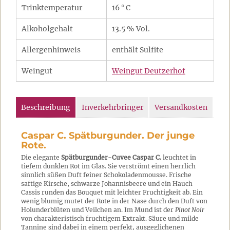
Trinktemperatur
16 ° C
Alkoholgehalt
13.5 % Vol.
Allergenhinweis
enthält Sulfite
Weingut
Weingut Deutzerhof
Beschreibung
Inverkehrbringer
Versandkosten
Caspar C. Spätburgunder. Der junge
Rote.
Die elegante
Spätburgunder-Cuvee Caspar C.
leuchtet in
tiefem dunklen Rot im Glas. Sie verströmt einen herrlich
sinnlich süßen Duft feiner Schokoladenmousse. Frische
saftige Kirsche, schwarze Johannisbeere und ein Hauch
Cassis runden das Bouquet mit leichter Fruchtigkeit ab. Ein
wenig blumig mutet der Rote in der Nase durch den Duft von
Holunderblüten und Veilchen an. Im Mund ist der
Pinot Noir
von charakteristisch fruchtigem Extrakt. Säure und milde
Tannine sind dabei in einem perfekt, ausgeglichenen