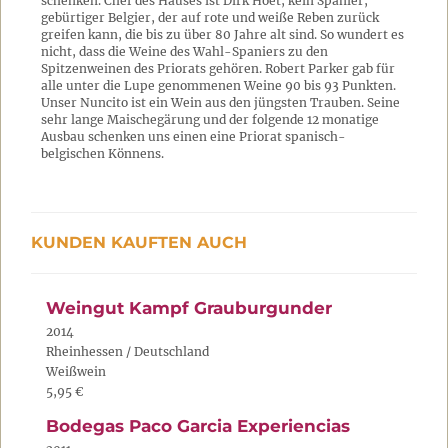
schenken. Chef des Hauses ist Dirk Hoet, kein Spanier,
gebürtiger Belgier, der auf rote und weiße Reben zurück
greifen kann, die bis zu über 80 Jahre alt sind. So wundert es
nicht, dass die Weine des Wahl-Spaniers zu den
Spitzenweinen des Priorats gehören. Robert Parker gab für
alle unter die Lupe genommenen Weine 90 bis 93 Punkten.
Unser Nuncito ist ein Wein aus den jüngsten Trauben. Seine
sehr lange Maischegärung und der folgende 12 monatige
Ausbau schenken uns einen eine Priorat spanisch-
belgischen Könnens.
KUNDEN KAUFTEN AUCH
Weingut Kampf Grauburgunder
2014
Rheinhessen / Deutschland
Weißwein
5,95 €
Bodegas Paco Garcia Experiencias