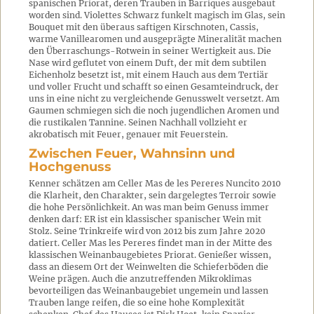
spanischen Priorat, deren Trauben in Barriques ausgebaut
worden sind. Violettes Schwarz funkelt magisch im Glas, sein
Bouquet mit den überaus saftigen Kirschnoten, Cassis,
warme Vanillearomen und ausgeprägte Mineralität machen
den Überraschungs-Rotwein in seiner Wertigkeit aus. Die
Nase wird geflutet von einem Duft, der mit dem subtilen
Eichenholz besetzt ist, mit einem Hauch aus dem Tertiär
und voller Frucht und schafft so einen Gesamteindruck, der
uns in eine nicht zu vergleichende Genusswelt versetzt. Am
Gaumen schmiegen sich die noch jugendlichen Aromen und
die rustikalen Tannine. Seinen Nachhall vollzieht er
akrobatisch mit Feuer, genauer mit Feuerstein.
Zwischen Feuer, Wahnsinn und
Hochgenuss
Kenner schätzen am Celler Mas de les Pereres Nuncito 2010
die Klarheit, den Charakter, sein dargelegtes Terroir sowie
die hohe Persönlichkeit. An was man beim Genuss immer
denken darf: ER ist ein klassischer spanischer Wein mit
Stolz. Seine Trinkreife wird von 2012 bis zum Jahre 2020
datiert. Celler Mas les Pereres findet man in der Mitte des
klassischen Weinanbaugebietes Priorat. Genießer wissen,
dass an diesem Ort der Weinwelten die Schieferböden die
Weine prägen. Auch die anzutreffenden Mikroklimas
bevorteiligen das Weinanbaugebiet ungemein und lassen
Trauben lange reifen, die so eine hohe Komplexität