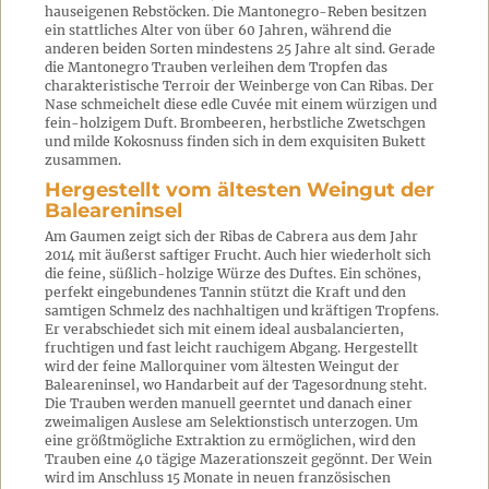
hauseigenen Rebstöcken. Die Mantonegro-Reben besitzen
ein stattliches Alter von über 60 Jahren, während die
anderen beiden Sorten mindestens 25 Jahre alt sind. Gerade
die Mantonegro Trauben verleihen dem Tropfen das
charakteristische Terroir der Weinberge von Can Ribas. Der
Nase schmeichelt diese edle Cuvée mit einem würzigen und
fein-holzigem Duft. Brombeeren, herbstliche Zwetschgen
und milde Kokosnuss finden sich in dem exquisiten Bukett
zusammen.
Hergestellt vom ältesten Weingut der
Baleareninsel
Am Gaumen zeigt sich der Ribas de Cabrera aus dem Jahr
2014 mit äußerst saftiger Frucht. Auch hier wiederholt sich
die feine, süßlich-holzige Würze des Duftes. Ein schönes,
perfekt eingebundenes Tannin stützt die Kraft und den
samtigen Schmelz des nachhaltigen und kräftigen Tropfens.
Er verabschiedet sich mit einem ideal ausbalancierten,
fruchtigen und fast leicht rauchigem Abgang. Hergestellt
wird der feine Mallorquiner vom ältesten Weingut der
Baleareninsel, wo Handarbeit auf der Tagesordnung steht.
Die Trauben werden manuell geerntet und danach einer
zweimaligen Auslese am Selektionstisch unterzogen. Um
eine größtmögliche Extraktion zu ermöglichen, wird den
Trauben eine 40 tägige Mazerationszeit gegönnt. Der Wein
wird im Anschluss 15 Monate in neuen französischen