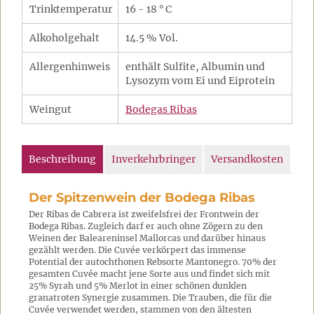
Trinktemperatur
16 - 18 ° C
Alkoholgehalt
14.5 % Vol.
Allergenhinweis
enthält Sulfite, Albumin und
Lysozym vom Ei und Eiprotein
Weingut
Bodegas Ribas
Beschreibung
Inverkehrbringer
Versandkosten
Der Spitzenwein der Bodega Ribas
Der Ribas de Cabrera ist zweifelsfrei der Frontwein der
Bodega Ribas. Zugleich darf er auch ohne Zögern zu den
Weinen der Baleareninsel Mallorcas und darüber hinaus
gezählt werden. Die Cuvée verkörpert das immense
Potential der autochthonen Rebsorte Mantonegro. 70% der
gesamten Cuvée macht jene Sorte aus und findet sich mit
25% Syrah und 5% Merlot in einer schönen dunklen
granatroten Synergie zusammen. Die Trauben, die für die
Cuvée verwendet werden, stammen von den ältesten