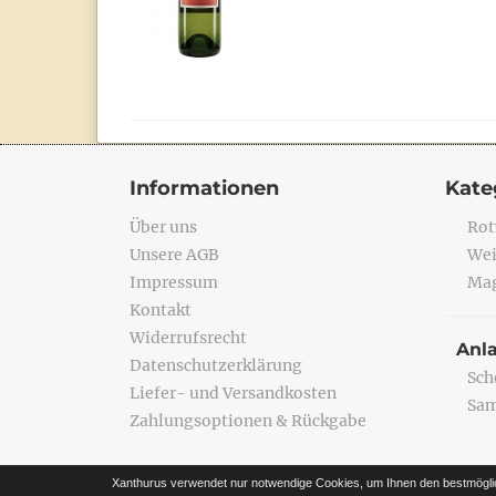
Informationen
Kate
Über uns
Rot
Unsere AGB
Wei
Impressum
Mag
Kontakt
Widerrufsrecht
Anl
Datenschutzerklärung
Sch
Liefer- und Versandkosten
Sa
Zahlungsoptionen & Rückgabe
Xanthurus verwendet nur notwendige Cookies, um Ihnen den bestmögli