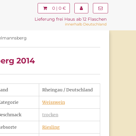
0 | 0 €
Lieferung frei Haus ab 12 Flaschen
innerhalb Deutschland
elmannsberg
erg 2014
Land
Rheingau / Deutschland
ategorie
Weisswein
Geschmack
trocken
ebsorte
Riesling