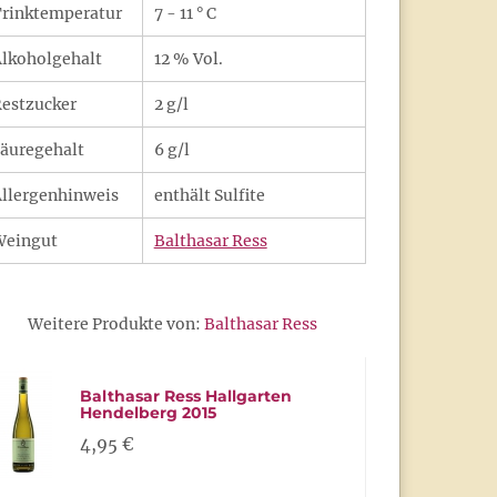
rinktemperatur
7 - 11 ° C
lkoholgehalt
12 % Vol.
estzucker
2 g/l
äuregehalt
6 g/l
llergenhinweis
enthält Sulfite
Weingut
Balthasar Ress
Weitere Produkte von:
Balthasar Ress
Balthasar Ress Hallgarten
Hendelberg 2015
4,95 €