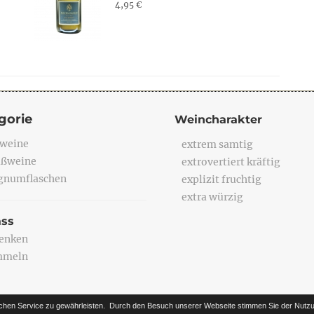
4,95 €
gorie
Weincharakter
weine
extrem samtig
ßweine
extrovertiert kräftig
numflaschen
explizit fruchtig
extra würzig
ass
enken
mmeln
chen Service zu gewährleisten.
Durch den Besuch unserer Webseite stimmen Sie der Nutzu