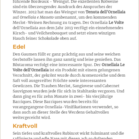
führende Bordeaux - Weingut. Die exzellenten Rotweine
sind ein überzeugender Ausdruck des Anspruches der
Winzer. 2012 hat man das Weingut von
Tenuta dell'Ornellaia
auf
Ornellaia e Masseto
umbenannt, um den kommenden
Merlot-Weinen Rechnung zu tragen. Der Ornellaia
Le Volte
dell'Ornellaia aus dem Jahr 2013 verfügt ein einnehmendes
Kirsch- und Veilchenbouquet und setzt einen winzigen
Hauch feiner Schokolade oben auf.
Edel
Den Gaumen füllt er ganz prächtig aus und seine weichen
Gerbstoffe lassen ihn ganz samtig und leise genießen. Das
Röstaroma verfolgt eine interessante Spur. Der
Ornellaia Le
Volte dell'Ornellaia
ist ein Produkt mit einem gelungenen
Verschnitt, der gekrönt wurde durch Aromenreiche und dem
Saft voll ausgereifter Früchte sowie interessanten
Gewürzen. Die Trauben Merlot, Sangiovese und Cabernet
Sauvignon wurden jede für sich in Stahltanks vergoren. Und
dann ging es für zehn Monate in zwei- bis vierjährige
Barriques. Diese Barriques wurden bereits für
vorangegangene Ornellaia-Vinifikationen verwendet, so
dass auch an dieser Stelle des Werdens Gehaltvolles
weitergereicht wird.
Kraftvoll
Sein tiefes und kraftvolles Rubinrot wirkt fulminant und die
raffinierte und edle Nase mit diesen ach so duftenden