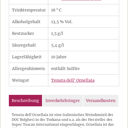
Trinktemperatur
16 ° C
Alkoholgehalt
13,5 % Vol.
Restzucker
1,5 g/l
Säuregehalt
5,4 g/l
Lagerfähigkeit
10 Jahre
Allergenhinweis
enthält Sulfite
Weingut
Tenuta dell' Ornellaia
Beschreibung
Inverkehrbringer
Versandkosten
Tenuta dell'Ornellaia ist eine italienisches Weindomizil der
DOC Bolgheri in der Toskana und u.a. als der Hersteller des
Super Tuscan international eingeschlagen. Ornellaia ist das