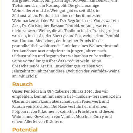
Ein großer Name, ein großartiger Rotwein. Ein Denker, ein
Tiefsinnender, ein Kosmopolit. Die gleichnamige
Weinkellerei und das Weingut gibt es seit 1844 in
Südaustralien. Penfolds ist eine der berühmtesten
Weinmarken auf der Welt. Der Begründer des Gutes war ein
Arzt, Dr. Christopher Rawson Penfold. Anfangs waren es
mehr schwere Weine, die als Tonikum in der Praxis gereicht
wurden, in der Art der Sherrys und Portweine, denn Penfold
war Human-Mediziner, der in seiner Praxis für die
gesundheitlich wohltuende Funktion eines Weines einstand.
Der Londoner Arzt emigrierte in jungen Jahren nach
Südaustralien und begann dort Weinanbau zu betreiben.
Seine Vorstellungen über das Produkt Wein, seine
überschauende Art für Entwicklungen, trieben von
Jahrzehnt zu Jahrzehnt diese Evolution der Penfolds-Weine
an. Mit Erfolg.
Rausch
Unser Penfolds Bin 389 Cabernet Shiraz 2010, den wir
empfehlen, kommt mit einem tief-dunklen-terranen Rot im
Glas und einem kaum überschaubaren Feuerwerk und
Rausch von Früchten. Die Nase verführt er mit einem
Potpourri von Pflaumen, exotischen Früchten und diesen
Wahnsinns-Gewürzen von Vanille, Moschus, Curry und
einem Allerlei von Kräutern.
Potential