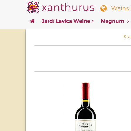
xanthurus
Weinsin
Jardí Lavica Weine
Magnum
Sta