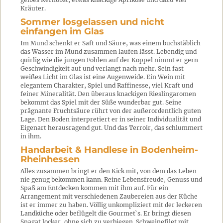
Kräuter.
Sommer losgelassen und nicht
einfangen im Glas
Im Mund schenkt er Saft und Säure, was einem buchstäblich
das Wasser im Mund zusammen laufen lässt. Lebendig und
quirlig wie die jungen Fohlen auf der Koppel nimmt er gern
Geschwindigkeit auf und verlangt nach mehr. Sein fast
weißes Licht im Glas ist eine Augenweide. Ein Wein mit
elegantem Charakter, Spiel und Raffinesse, viel Kraft und
feiner Mineralität. Den überaus knackigen Rieslingaromen
bekommt das Spiel mit der Süße wunderbar gut. Seine
prägnante Fruchtsäure rührt von der außerordentlich guten
Lage. Den Boden interpretiert er in seiner Individualität und
Eigenart herausragend gut. Und das Terroir, das schlummert
in ihm.
Handarbeit & Handlese in Bodenheim-
Rheinhessen
Alles zusammen bringt er den Kick mit, von dem das Leben
nie genug bekommen kann. Reine Lebensfreude, Genuss und
Spaß am Entdecken kommen mit ihm auf. Für ein
Arrangement mit verschiedenen Zaubereien aus der Küche
ist er immer zu haben. Völlig unkompliziert mit der leckeren
Landküche oder beflügelt die Gourmet`s. Er bringt diesen
Spagat locker, ohne sich zu verbiegen. Schweinefilet mit