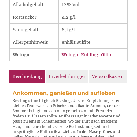
Alkoholgehalt
12 % Vol.
Restzucker
4,2 g/l
Säuregehalt
8,1 g/l
Allergenhinweis
enhält Sulfite
Weingut
Weingut Kühling-Gillot
Beschreibung
Inverkehrbringer
Versandkosten
Ankommen, genießen und aufleben
Riesling ist nicht gleich Riesling. Unsere Empfehlung ist ein
kleines Feuerwerk an Frische und pikante Aromen, der den
Sommer bringt und den man gemeinsam mit Freunden
freien Lauf lassen sollte. Er überzeugt in jeder Facette und
passt zu einem Scheunenfest, wo der Duft nach frischem
Heu, ländliche rheinhessische Bodenständigkeit und
ursprüngliche Kulinarik anziehen. In der Nase grünes und
gelbes Kernobst, etwas knackige Aprikose und dazu viel