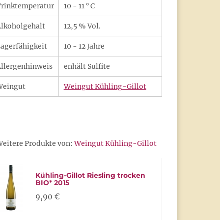
rinktemperatur
10 - 11 ° C
lkoholgehalt
12,5 % Vol.
agerfähigkeit
10 - 12 Jahre
llergenhinweis
enhält Sulfite
Weingut
Weingut Kühling-Gillot
eitere Produkte von:
Weingut Kühling-Gillot
Kühling-Gillot Riesling trocken
BIO* 2015
9,90 €