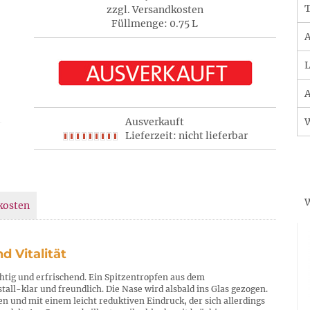
T
zzgl. Versandkosten
Füllmenge: 0.75 L
A
L
A
Ausverkauft
Lieferzeit: nicht lieferbar
W
kosten
d Vitalität
uchtig und erfrischend. Ein Spitzentropfen aus dem
tall-klar und freundlich. Die Nase wird alsbald ins Glas gezogen.
en und mit einem leicht reduktiven Eindruck, der sich allerdings