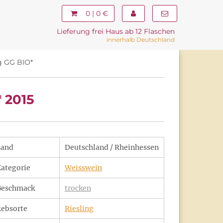
0 | 0 €
Lieferung frei Haus ab 12 Flaschen
innerhalb Deutschland
ng GG BIO*
 2015
Land
Deutschland / Rheinhessen
ategorie
Weisswein
Geschmack
trocken
ebsorte
Riesling