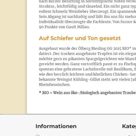
nach kurzer Belüftung in sortentypische Noten verwa
Struktur, leichtfüßig und tänzelnd. Ein nicht ganz ty
vollem Schmelz Weinlieber überzeugt. Ein spannender
Sein Abgang ist nachhaltig und läßt ihn uns für meh
Individualität überzeugte die Fachleute. Von furore
90 Punkte von Gault Millau.
Auf Schiefer und Ton gesetzt
Ausgebaut wurde der Ölberg Riesling GG 2015 BIO* im
datiert. Der trocken ausgebaute Tropfen ist ein eleg
möchte gern zu pikanten Spargelgerichten wie blanc
gereicht werden. Ganz vortrefflich passt er zu Fischs
spontan eine gebratene Lachsforelle mit Basilikum, 
wie den herrlich leichten und köstlichen Chicken-Sat
bekannte Weingut Kühling-Gillot steht seit vielen Ja
Rheinhessischen.
* BIO = Wein aus öko-/biologisch angebauten Trau
Informationen
Kate