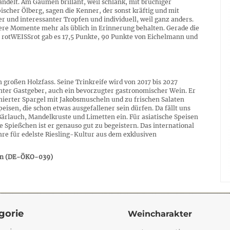
ndelt. Am Gaumen brillant, weil schlank, mit brüchiger
pischer Ölberg, sagen die Kenner, der sonst kräftig und mit
 und interessanter Tropfen und individuell, weil ganz anders.
rere Momente mehr als üblich in Erinnerung behalten. Gerade die
 & rotWEISSrot gab es 17,5 Punkte, 90 Punkte von Eichelmann und
 großen Holzfass. Seine Trinkreife wird von 2017 bis 2027
anter Gastgeber, auch ein bevorzugter gastronomischer Wein. Er
hierter Spargel mit Jakobsmuscheln und zu frischen Salaten
peisen, die schon etwas ausgefallener sein dürfen. Da fällt uns
Bärlauch, Mandelkruste und Limetten ein. Für asiatische Speisen
e Spießchen ist er genauso gut zu begeistern. Das international
hre für edelste Riesling-Kultur aus dem exklusiven
ben (DE-ÖKO-039)
gorie
Weincharakter