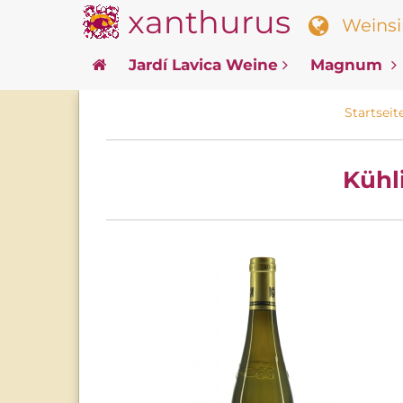
xanthurus
Weinsin
Jardí Lavica Weine
Magnum
Startseit
Kühl