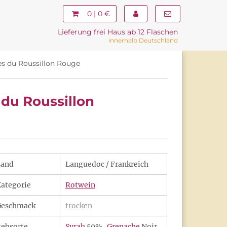
0 | 0 €
Lieferung frei Haus ab 12 Flaschen
innerhalb Deutschland
s du Roussillon Rouge
du Roussillon
Land
Languedoc / Frankreich
ategorie
Rotwein
Geschmack
trocken
ebsorte
Syrah
50%,
Grenache
Noir