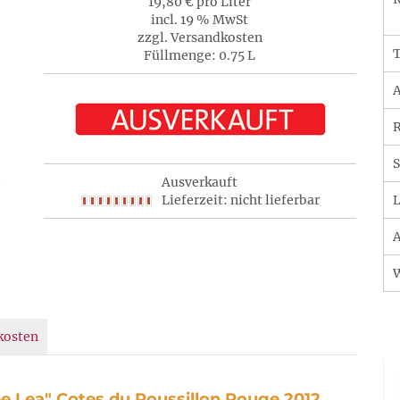
19,80 € pro Liter
incl. 19 % MwSt
zzgl. Versandkosten
T
Füllmenge: 0.75 L
A
R
S
Ausverkauft
Lieferzeit: nicht lieferbar
L
A
kosten
 Lea" Cotes du Roussillon Rouge 2012