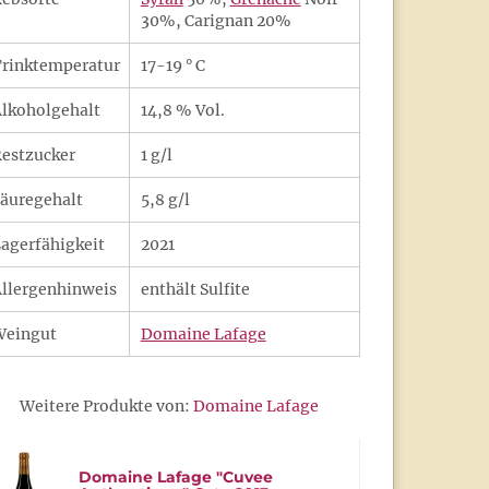
30%, Carignan 20%
rinktemperatur
17-19 ° C
lkoholgehalt
14,8 % Vol.
estzucker
1 g/l
äuregehalt
5,8 g/l
agerfähigkeit
2021
llergenhinweis
enthält Sulfite
Weingut
Domaine Lafage
Weitere Produkte von:
Domaine Lafage
Domaine Lafage "Cuvee