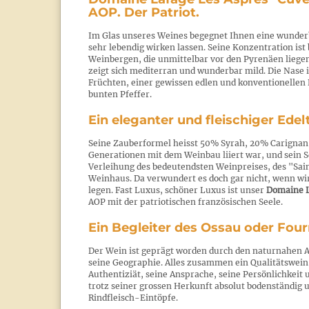
AOP. Der Patriot.
Im Glas unseres Weines begegnet Ihnen eine wunderb
sehr lebendig wirken lassen. Seine Konzentration is
Weinbergen, die unmittelbar vor den Pyrenäen liege
zeigt sich mediterran und wunderbar mild. Die Nase
Früchten, einer gewissen edlen und konventionellen 
bunten Pfeffer.
Ein eleganter und fleischiger Edel
Seine Zauberformel heisst 50% Syrah, 20% Carignan 
Generationen mit dem Weinbau liiert war, und sein
Verleihung des bedeutendsten Weinpreises, des "Sain
Weinhaus. Da verwundert es doch gar nicht, wenn wi
legen. Fast Luxus, schöner Luxus ist unser
Domaine L
AOP mit der patriotischen französischen Seele.
Ein Begleiter des Ossau oder Fou
Der Wein ist geprägt worden durch den naturnahen 
seine Geographie. Alles zusammen ein Qualitätswein, 
Authentiziät, seine Ansprache, seine Persönlichkeit un
trotz seiner grossen Herkunft absolut bodenständig u
Rindfleisch-Eintöpfe.