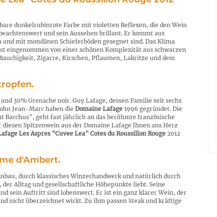
are dunkelrubinrote Farbe mit violetten Reflexen, die den Wein
t beachtenswert und sein Aussehen brillant. Er kommt aus
n und mit mondänen Schieferböden gesegnet sind. Das Klima
 ist eingenommen von einer schönen Komplexität aus schwarzen
Rauchigkeit, Zigarre, Kirschen, Pflaumen, Lakritze und dem
tropfen.
und 30% Grenache noir. Guy Lafage, dessen Familie seit sechs
 Sohn Jean-Marc haben die
Domaine Lafage
1996 gegründet. Die
t Bacchus", geht fast jährlich an das berühmte französische
r diesen Spitzenwein aus der Domaine Lafage Ihnen ans Herz
afage Les Aspres "Cuvee Lea" Cotes du Roussillon Rouge
2012
rme d'Ambert.
Anbau, durch klassisches Winzerhandwerk und natürlich durch
der Alltag und gesellschaftliche Höhepunkte liebt. Seine
d sein Auftritt sind lobenswert. Er ist ein ganz klarer Wein, der
nd nicht überzeichnet wirkt. Zu ihm passen Steak und kräftige