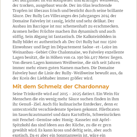
Der Burgunder ist ein komplexer und kräftiger Weißwein,
der trocken, ausgebaut wurde. Der im Glas leuchtende
Tropfen ist überaus frisch und besticht durch seine brillante
Säure. Der Rully Les Villeranges des Jahrganges 2014 der
Domaine Faiveley ist rassig, leicht und sehr delikat. Der
Ausbau im Barrique ist nur schemenhaft zu erschmecken.
Aromen heller Früchte machen ihn dynamisch und auch
süffig. Sein Abgang ist fantastisch. Die Kalksteinböden in
Rully bildet er authentisch ab. Der Ort Rully hat nur 1500
Einwohner und liegt im Département Saône-et-Loire im
Weinanbau-Gebiet Côte Chalonnaise, wo Faiveley exzellente
Lagen besitzt, die in Höhen von ca. 190 bis 407 Meter liegen.
Von diesen Lagen kommen Weißweine, die sich seit Jahren
immer mehr einen guten Namen machen. Die Domaine
Faiveley baut die Linie der Rully-Weißweine bewußt aus, da
der Kreis der Liebhaber immer größer wird.
Mit dem Schmelz der Chardonnay
Seine Trinkreife wird auf 2015 - 2025 datiert. Ein Wein für
Menschen die ein wenig mehr Säure suchen finden in ihm
ihr Genuß-Ziel. Auch für kulinarische Entdecker, denn er
unterstreicht verschiedenste Speisen gekonnt. Filetbraten
im Sauerkrautmantel und dazu Kartoffeln, Schweinrücken
mit Fenchel-Gemüse oder Honig-Kasseler mit Apfel-
Spitzkohl das sind Ideen aus der Küche, zu die er gern
gewählt wird. Es kann kross und deftig sein, aber auch
exotisch. Da er aber ein Sonntagswein ist, wäre ein