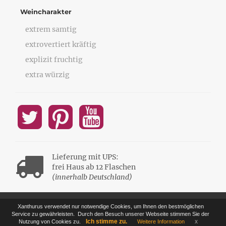
Weincharakter
extrem samtig
extrovertiert kräftig
explizit fruchtig
extra würzig
Lieferung mit UPS:
frei Haus ab 12 Flaschen
(innerhalb Deutschland)
Xanthurus verwendet nur notwendige Cookies, um Ihnen den bestmöglichen
Service zu gewährleisten.
Durch den Besuch unserer Webseite stimmen Sie der
Ich stimme zu.
x
Nutzung von Cookies zu.
Weitere Information