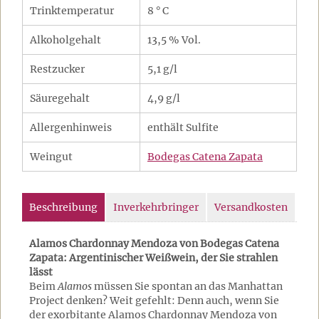
Trinktemperatur
8 ° C
Alkoholgehalt
13,5 % Vol.
Restzucker
5,1 g/l
Säuregehalt
4,9 g/l
Allergenhinweis
enthält Sulfite
Weingut
Bodegas Catena Zapata
Beschreibung
Inverkehrbringer
Versandkosten
Alamos Chardonnay Mendoza von Bodegas Catena
Zapata: Argentinischer Weißwein, der Sie strahlen
lässt
Beim
Alamos
müssen Sie spontan an das Manhattan
Project denken? Weit gefehlt: Denn auch, wenn Sie
der exorbitante Alamos Chardonnay Mendoza von