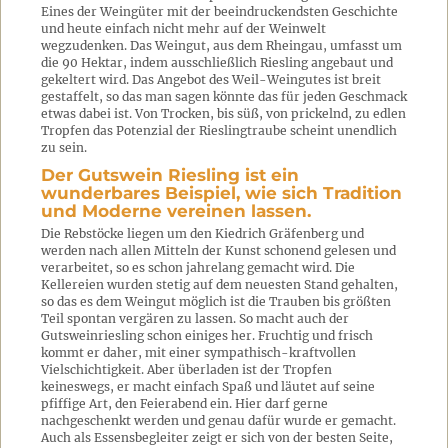
Eines der Weingüter mit der beeindruckendsten Geschichte
und heute einfach nicht mehr auf der Weinwelt
wegzudenken. Das Weingut, aus dem Rheingau, umfasst um
die 90 Hektar, indem ausschließlich Riesling angebaut und
gekeltert wird. Das Angebot des Weil-Weingutes ist breit
gestaffelt, so das man sagen könnte das für jeden Geschmack
etwas dabei ist. Von Trocken, bis süß, von prickelnd, zu edlen
Tropfen das Potenzial der Rieslingtraube scheint unendlich
zu sein.
Der Gutswein Riesling ist ein
wunderbares Beispiel, wie sich Tradition
und Moderne vereinen lassen.
Die Rebstöcke liegen um den Kiedrich Gräfenberg und
werden nach allen Mitteln der Kunst schonend gelesen und
verarbeitet, so es schon jahrelang gemacht wird. Die
Kellereien wurden stetig auf dem neuesten Stand gehalten,
so das es dem Weingut möglich ist die Trauben bis größten
Teil spontan vergären zu lassen. So macht auch der
Gutsweinriesling schon einiges her. Fruchtig und frisch
kommt er daher, mit einer sympathisch-kraftvollen
Vielschichtigkeit. Aber überladen ist der Tropfen
keineswegs, er macht einfach Spaß und läutet auf seine
pfiffige Art, den Feierabend ein. Hier darf gerne
nachgeschenkt werden und genau dafür wurde er gemacht.
Auch als Essensbegleiter zeigt er sich von der besten Seite,