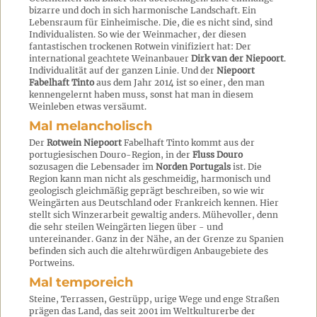
bizarre und doch in sich harmonische Landschaft. Ein
Lebensraum für Einheimische. Die, die es nicht sind, sind
Individualisten. So wie der Weinmacher, der diesen
fantastischen trockenen Rotwein vinifiziert hat: Der
international geachtete Weinanbauer
Dirk van der Niepoort
.
Individualität auf der ganzen Linie. Und der
Niepoort
Fabelhaft Tinto
aus dem Jahr 2014 ist so einer, den man
kennengelernt haben muss, sonst hat man in diesem
Weinleben etwas versäumt.
Mal melancholisch
Der
Rotwein Niepoort
Fabelhaft Tinto kommt aus der
portugiesischen Douro-Region, in der
Fluss Douro
sozusagen die Lebensader im
Norden Portugals
ist. Die
Region kann man nicht als geschmeidig, harmonisch und
geologisch gleichmäßig geprägt beschreiben, so wie wir
Weingärten aus Deutschland oder Frankreich kennen. Hier
stellt sich Winzerarbeit gewaltig anders. Mühevoller, denn
die sehr steilen Weingärten liegen über - und
untereinander. Ganz in der Nähe, an der Grenze zu Spanien
befinden sich auch die altehrwürdigen Anbaugebiete des
Portweins.
Mal temporeich
Steine, Terrassen, Gestrüpp, urige Wege und enge Straßen
prägen das Land, das seit 2001 im Weltkulturerbe der