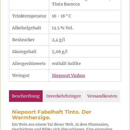
Tinta Barocca
Trinktemperatur
16 - 18 ° C
Alkoholgehalt
13.5 % Vol.
Restzucker
2,4 g/l
Säuregehalt
5,06 g/l
Allergenhinweis
enthält Sulfite
Weingut
Niepoort Vinhos
Beschreibung
Inverkehrbringer
Versandkosten
Niepoort Fabelhaft Tinto. Der
Warmherzige.
Ein Wein aus einem Tal dieser Welt, in dem Phantasien,
Geschichten und Bilder sich überschlagen. Eine einmalige