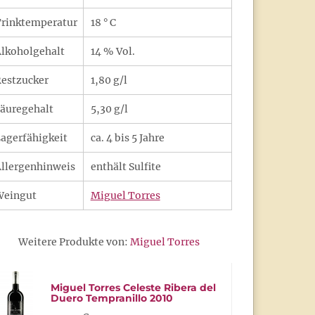
rinktemperatur
18 ° C
lkoholgehalt
14 % Vol.
estzucker
1,80 g/l
äuregehalt
5,30 g/l
agerfähigkeit
ca. 4 bis 5 Jahre
llergenhinweis
enthält Sulfite
Weingut
Miguel Torres
Weitere Produkte von:
Miguel Torres
Miguel Torres Celeste Ribera del
Duero Tempranillo 2010