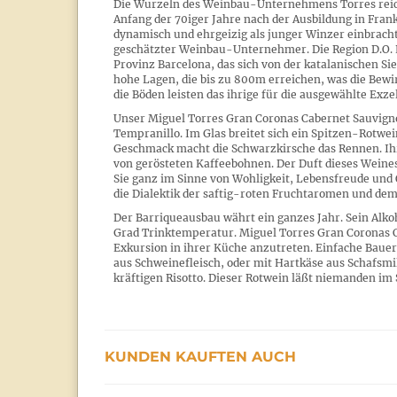
Die Wurzeln des Weinbau-Unternehmens Torres reiche
Anfang der 70iger Jahre nach der Ausbildung in Fran
dynamisch und ehrgeizig als junger Winzer einbrachte
geschätzter Weinbau-Unternehmer. Die Region D.O. P
Provinz Barcelona, das sich von der katalanischen Si
hohe Lagen, die bis zu 800m erreichen, was die Bewi
die Böden leisten das ihrige für die ausgewählte Exze
Unser Miguel Torres Gran Coronas Cabernet Sauvigno
Tempranillo. Im Glas breitet sich ein Spitzen-Rotwei
Geschmack macht die Schwarzkirsche das Rennen. Ihr
von gerösteten Kaffeebohnen. Der Duft dieses Weines
Sie ganz im Sinne von Wohligkeit, Lebensfreude und 
die Dialektik der saftig-roten Fruchtaromen und de
Der Barriqueausbau währt ein ganzes Jahr. Sein Alkoho
Grad Trinktemperatur. Miguel Torres Gran Coronas Ca
Exkursion in ihrer Küche anzutreten. Einfache Bauer
aus Schweinefleisch, oder mit Hartkäse aus Schafsmi
kräftigen Risotto. Dieser Rotwein läßt niemanden im 
KUNDEN KAUFTEN AUCH