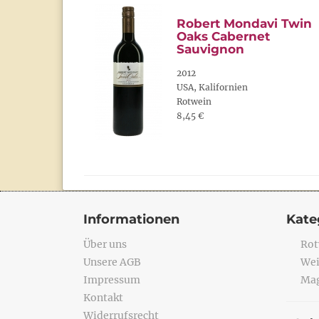
Robert Mondavi Twin
Oaks Cabernet
Sauvignon
2012
USA, Kalifornien
Rotwein
8,45 €
Informationen
Kate
Über uns
Rot
Unsere AGB
Wei
Impressum
Mag
Kontakt
Widerrufsrecht