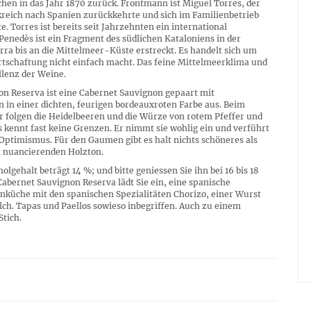
n in das Jahr 1870 zurück. Frontmann ist Miguel Torres, der
kreich nach Spanien zurückkehrte und sich im Familienbetrieb
. Torres ist bereits seit Jahrzehnten ein international
enedès ist ein Fragment des südlichen Kataloniens in der
erra bis an die Mittelmeer-Küste erstreckt. Es handelt sich um
rtschaftung nicht einfach macht. Das feine Mittelmeerklima und
llenz der Weine.
n Reserva ist eine Cabernet Sauvignon gepaart mit
n in einer dichten, feurigen bordeauxroten Farbe aus. Beim
 folgen die Heidelbeeren und die Würze von rotem Pfeffer und
 kennt fast keine Grenzen. Er nimmt sie wohlig ein und verführt
Optimismus. Für den Gaumen gibt es halt nichts schöneres als
m nuancierenden Holzton.
lgehalt beträgt 14 %; und bitte geniessen Sie ihn bei 16 bis 18
bernet Sauvignon Reserva lädt Sie ein, eine spanische
nküche mit den spanischen Spezialitäten Chorizo, einer Wurst
lch. Tapas und Paellos sowieso inbegriffen. Auch zu einem
Stich.