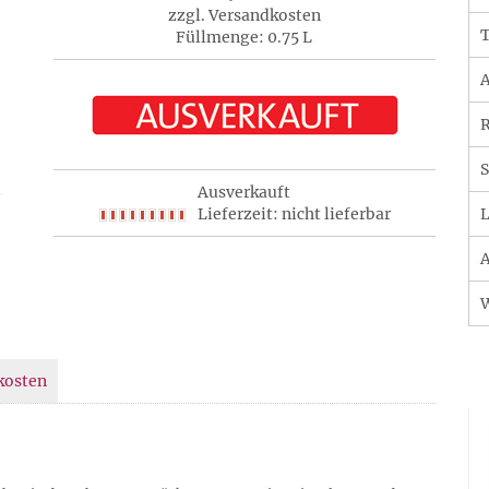
zzgl. Versandkosten
T
Füllmenge: 0.75 L
A
R
S
Ausverkauft
Lieferzeit: nicht lieferbar
L
A
kosten