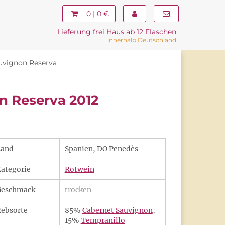
0 | 0 €
Lieferung frei Haus ab 12 Flaschen
innerhalb Deutschland
uvignon Reserva
n Reserva 2012
Land
Spanien, DO Penedès
ategorie
Rotwein
Geschmack
trocken
ebsorte
85%
Cabernet Sauvignon
,
15%
Tempranillo