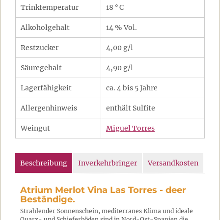
Trinktemperatur
18 ° C
Alkoholgehalt
14 % Vol.
Restzucker
4,00 g/l
Säuregehalt
4,90 g/l
Lagerfähigkeit
ca. 4 bis 5 Jahre
Allergenhinweis
enthält Sulfite
Weingut
Miguel Torres
Beschreibung
Inverkehrbringer
Versandkosten
Atrium Merlot Vina Las Torres - deer
Beständige.
Strahlender Sonnenschein, mediterranes Klima und ideale
Quarz- und Schieferböden sind in Nord-Ost-Spanien die