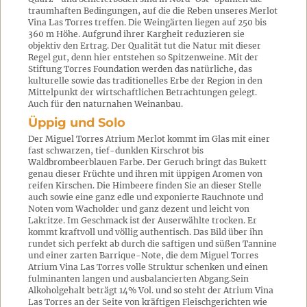
traumhaften Bedingungen, auf die die Reben unseres Merlot
Vina Las Torres treffen. Die Weingärten liegen auf 250 bis
360 m Höhe. Aufgrund ihrer Kargheit reduzieren sie
objektiv den Ertrag. Der Qualität tut die Natur mit dieser
Regel gut, denn hier entstehen so Spitzenweine. Mit der
Stiftung Torres Foundation werden das natürliche, das
kulturelle sowie das traditionelles Erbe der Region in den
Mittelpunkt der wirtschaftlichen Betrachtungen gelegt.
Auch für den naturnahen Weinanbau.
Üppig und Solo
Der Miguel Torres Atrium Merlot kommt im Glas mit einer
fast schwarzen, tief-dunklen Kirschrot bis
Waldbrombeerblauen Farbe. Der Geruch bringt das Bukett
genau dieser Früchte und ihren mit üppigen Aromen von
reifen Kirschen. Die Himbeere finden Sie an dieser Stelle
auch sowie eine ganz edle und exponierte Rauchnote und
Noten vom Wacholder und ganz dezent und leicht von
Lakritze. Im Geschmack ist der Auserwählte trocken. Er
kommt kraftvoll und völlig authentisch. Das Bild über ihn
rundet sich perfekt ab durch die saftigen und süßen Tannine
und einer zarten Barrique-Note, die dem Miguel Torres
Atrium Vina Las Torres volle Struktur schenken und einen
fulminanten langen und ausbalancierten Abgang.Sein
Alkoholgehalt beträgt 14% Vol. und so steht der Atrium Vina
Las Torres an der Seite von kräftigen Fleischgerichten wie