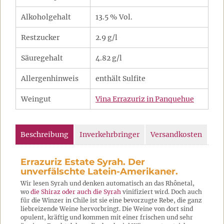
Alkoholgehalt
13.5 % Vol.
Restzucker
2.9 g/l
Säuregehalt
4.82 g/l
Allergenhinweis
enthält Sulfite
Weingut
Vina Errazuriz in Panquehue
Beschreibung
Inverkehrbringer
Versandkosten
Errazuriz Estate Syrah. Der
unverfälschte Latein-Amerikaner.
Wir lesen Syrah und denken automatisch an das Rhônetal,
wo
die Shiraz oder auch die Syrah
vinifiziert wird. Doch auch
für die Winzer in Chile ist sie eine bevorzugte Rebe, die ganz
liebreizende Weine hervorbringt. Die Weine von dort sind
opulent, kräftig und kommen mit einer frischen und sehr