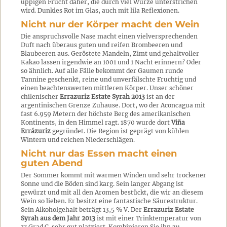
üppigen Frucht daher, die durch viel Würze unterstrichen
wird. Dunkles Rot im Glas, auch mit lila Reflexionen.
Nicht nur der Körper macht den Wein
Die anspruchsvolle Nase macht einen vielversprechenden
Duft nach überaus guten und reifen Brombeeren und
Blaubeeren aus. Geröstete Mandeln, Zimt und gehaltvoller
Kakao lassen irgendwie an 1001 und 1 Nacht erinnern? Oder
so ähnlich. Auf alle Fälle bekommt der Gaumen runde
Tannine geschenkt, reine und unverfälschte Fruchtig und
einen beachtenswerten mittleren Körper. Unser schöner
chilenischer
Errazuriz Estate Syrah 2013
ist an der
argentinischen Grenze Zuhause. Dort, wo der Aconcagua mit
fast 6.959 Metern der höchste Berg des amerikanischen
Kontinents, in den Himmel ragt. 1870 wurde dort
Viña
Errázuriz
gegründet. Die Region ist geprägt von kühlen
Wintern und reichen Niederschlägen.
Nicht nur das Essen macht einen
guten Abend
Der Sommer kommt mit warmen Winden und sehr trockener
Sonne und die Böden sind karg. Sein langer Abgang ist
gewürzt und mit all den Aromen bestückt, die wir an diesem
Wein so lieben. Er besitzt eine fantastische Säurestruktur.
Sein Alkoholgehalt beträgt 13,5 % V. Der
Errazuriz Estate
Syrah aus dem Jahr 2013
ist mit einer Trinktemperatur von
17 Grad C. sehr gut platziert. Kombinieren Sie ihn zu