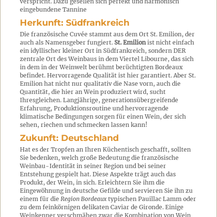
verspricht. Dazu gesellen sich perfekt und harmonisch
eingebundene Tannine
Herkunft: Südfrankreich
Die französische Cuvée stammt aus dem Ort St. Emilion, der
auch als Namensgeber fungiert.
St. Emilion
ist nicht einfach
ein idyllischer kleiner Ort in Südfrankreich, sondern DER
zentrale Ort des Weinbaus in dem Viertel Libourne, das sich
in dem in der Weinwelt berühmt berüchtigten Bordeaux
befindet. Hervorragende Qualität ist hier garantiert. Aber St.
Emilion hat nicht nur qualitativ die Nase vorn, auch die
Quantität, die hier an Wein produziert wird, sucht
Ihresgleichen. Langjährige, generationsübergreifende
Erfahrung, Produktionsroutine und hervorragende
klimatische Bedingungen sorgen für einen Wein, der sich
sehen, riechen und schmecken lassen kann!
Zukunft: Deutschland
Hat es der Tropfen an Ihren Küchentisch geschafft, sollten
Sie bedenken, welch große Bedeutung die französische
Weinbau-Identität in seiner Region und bei seiner
Entstehung gespielt hat. Diese Aspekte trägt auch das
Produkt, der Wein, in sich. Erleichtern Sie ihm die
Eingewöhnung in deutsche Gefilde und servieren Sie ihn zu
einem für die
Region Bordeaux
typischen Pauillac Lamm oder
zu dem feinkörnigen delikaten Caviar de Gironde. Einige
Weinkenner verschmähen zwar die Kombination von Wein