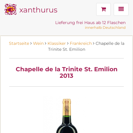
xanthurus
Navig
Lieferung frei Haus ab 12 Flaschen
innerhalb Deutschland
Startseite
Wein
Klassiker
Frankreich
Chapelle de la
Trinite St. Emilion
Chapelle de la Trinite St. Emilion
2013