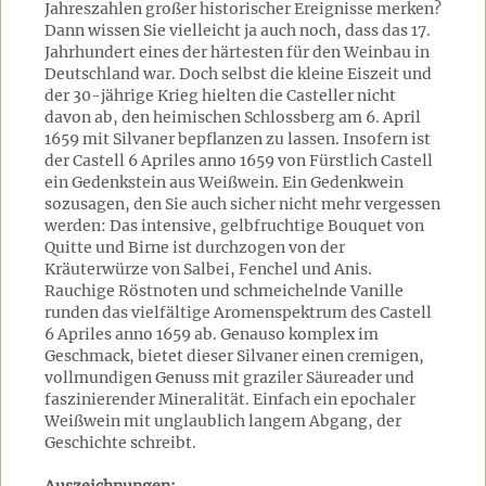
Jahreszahlen großer historischer Ereignisse merken?
Dann wissen Sie vielleicht ja auch noch, dass das 17.
Jahrhundert eines der härtesten für den Weinbau in
Deutschland war. Doch selbst die kleine Eiszeit und
der 30-jährige Krieg hielten die Casteller nicht
davon ab, den heimischen Schlossberg am 6. April
1659 mit Silvaner bepflanzen zu lassen. Insofern ist
der Castell 6 Apriles anno 1659 von Fürstlich Castell
ein Gedenkstein aus Weißwein. Ein Gedenkwein
sozusagen, den Sie auch sicher nicht mehr vergessen
werden: Das intensive, gelbfruchtige Bouquet von
Quitte und Birne ist durchzogen von der
Kräuterwürze von Salbei, Fenchel und Anis.
Rauchige Röstnoten und schmeichelnde Vanille
runden das vielfältige Aromenspektrum des Castell
6 Apriles anno 1659 ab. Genauso komplex im
Geschmack, bietet dieser Silvaner einen cremigen,
vollmundigen Genuss mit graziler Säureader und
faszinierender Mineralität. Einfach ein epochaler
Weißwein mit unglaublich langem Abgang, der
Geschichte schreibt.