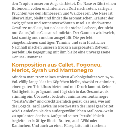
den Tropfen unserem Auge darbietet. Die Nase erfährt einen
flutenden, vollen und intensiven Duft nach roten, saftigen
Früchten wie den Himbeeren und Waldbeeren. Die Nase ist
überwältigt, bleibt und findet die aromatischen Kräuter der
ewig grünen und sonnenverwöhnten Insel. Da sind warme
Gewürze und last, but no least der stolze Lorbeer, der nicht
nur Gaius Julius Caesar schmückte. Der Gaumen wird weich,
fast samtig und rundum ausgefüllt. Die perfekt
eingebundenen sanftigen Tannine und sein fürstlicher
Nachhall machen unseren trocken ausgebauten Rotwein
perfekt. Die Begegnung mit ihm bleibt eine unvergessene
Genuss-Romanze.
Komposition aus Callet, Fogoneu,
Merlot, Syrah und Mantonegro
Mit dem man trotz seines stolzen Alkoholgehaltes von 14 %
Vol. völlig lange klar im Köpfchen bleibt, obwohl er animiert,
einen guten Trinkfluss bietet und mit Druck kommt. Seine
Stoffigkeit ist prägnant und fügt sich in das Gesamtwerk
stimmig ein. Übersetzt bedeutet animus sententia negre
"Geist&Wille" und drückt ziemlich genau das aus, wie auf
der Bogeda Jardí Lavica im Nordwesten der Insel gearbeitet
wird. Genießen Sie den außergewöhnlichen Mallorca-Wein
zu opulenten Speisen. Aufgrund seiner Persönlichkeit
begleitet er kräftige Rinds-Braten, auch Wild oder
Kaninchen. Und auch zu einer Käseplatte mit frischem