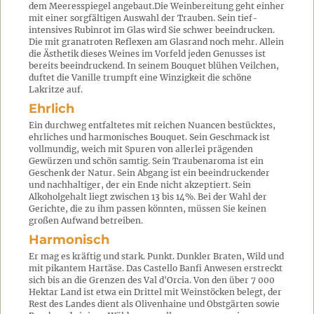
dem Meeresspiegel angebaut.Die Weinbereitung geht einher
mit einer sorgfältigen Auswahl der Trauben. Sein tief-
intensives Rubinrot im Glas wird Sie schwer beeindrucken.
Die mit granatroten Reflexen am Glasrand noch mehr. Allein
die Ästhetik dieses Weines im Vorfeld jeden Genusses ist
bereits beeindruckend. In seinem Bouquet blühen Veilchen,
duftet die Vanille trumpft eine Winzigkeit die schöne
Lakritze auf.
Ehrlich
Ein durchweg entfaltetes mit reichen Nuancen bestücktes,
ehrliches und harmonisches Bouquet. Sein Geschmack ist
vollmundig, weich mit Spuren von allerlei prägenden
Gewürzen und schön samtig. Sein Traubenaroma ist ein
Geschenk der Natur. Sein Abgang ist ein beeindruckender
und nachhaltiger, der ein Ende nicht akzeptiert. Sein
Alkoholgehalt liegt zwischen 13 bis 14%. Bei der Wahl der
Gerichte, die zu ihm passen könnten, müssen Sie keinen
großen Aufwand betreiben.
Harmonisch
Er mag es kräftig und stark. Punkt. Dunkler Braten, Wild und
mit pikantem Hartäse. Das Castello Banfi Anwesen erstreckt
sich bis an die Grenzen des Val d'Orcia. Von den über 7 000
Hektar Land ist etwa ein Drittel mit Weinstöcken belegt, der
Rest des Landes dient als Olivenhaine und Obstgärten sowie