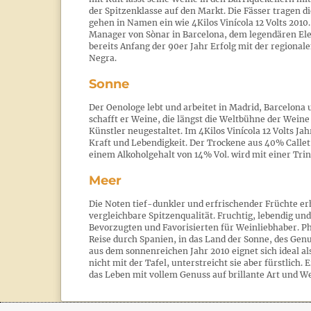
der Spitzenklasse auf den Markt. Die Fässer tragen
gehen in Namen ein wie 4Kilos Vinícola 12 Volts 2010
Manager von Sònar in Barcelona, dem legendären Ele
bereits Anfang der 90er Jahr Erfolg mit der regiona
Negra.
Sonne
Der Oenologe lebt und arbeitet in Madrid, Barcelona 
schafft er Weine, die längst die Weltbühne der Weine
Künstler neugestaltet. Im 4Kilos Vinícola 12 Volts J
Kraft und Lebendigkeit. Der Trockene aus 40% Call
einem Alkoholgehalt von 14% Vol. wird mit einer Tri
Meer
Die Noten tief-dunkler und erfrischender Früchte erh
vergleichbare Spitzenqualität. Fruchtig, lebendig u
Bevorzugten und Favorisierten für Weinliebhaber. Ph
Reise durch Spanien, in das Land der Sonne, des Genus
aus dem sonnenreichen Jahr 2010 eignet sich ideal a
nicht mit der Tafel, unterstreicht sie aber fürstlich.
das Leben mit vollem Genuss auf brillante Art und We