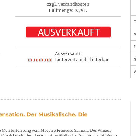
zzgl. Versandkosten
Füllmenge: 0.75 L
T
A
L
Ausverkauft
A
Lieferzeit: nicht lieferbar
Sensation. Der Musikalische. Die
ne Meisterleistung vom Maestro Francesc Grimalt: Der Winzer
 Musik beschallen; leise, laut, in Moll oder Dur und bringt Weine