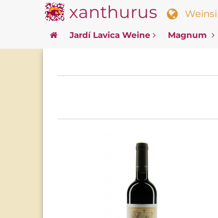
xanthurus
Weinsin
Jardí Lavica Weine
Magnum