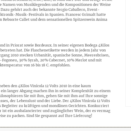
 die Namen von Musiklegenden und die Kompositionen der Weine
. Dazu gehört auch der bekannte Sergio Caballero, Event-
ktronik-Musik-Festivals in Spanien. Francesc Grimalt hatte
len Rebsorte Callet und dem sensationellen Spitzenwein Anima
und in Priorat sowie Bordeaux. In seiner eigenen Bodega 4Kilos
 betreten hat. Die Flaschenetikette werden in jedem Jahr von
ahrgang 2010 stecken Urbanität, spanische Sonne, Meeresbrisen,
et-Fogoneu, 30% Syrah, 20% Cabernet, 10% Merlot und mit
nktemperatur von 16 bis 18 C. empfohlen.
eben den 4Kilos Vinícola 12 Volts 2010 in eine kaum
nd ein langer Abgang machen ihn in seiner Komplexität zu einem
ilosophieren Sie mit ihm, gehen Sie mit ihm auf Ihre sonnige
ses, der Lebenslust und der Liebe. Der 4Kilos Vinícola 12 Volts
ls Begleiter zu kräftigen und mondänen Gerichten. Konkurriert
 Er ist ein ausbalancierter und zugänglicher Wein, der es vermag
ise zu packen. Sind Sie gespannt auf Ihre Lieferung!