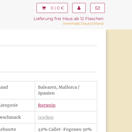
0 | 0 €
Lieferung frei Haus ab 12 Flaschen
innerhalb Deutschland
Land
Balearen, Mallorca /
Spanien
ategorie
Rotwein
Geschmack
trocken
ebsorte
40% Callet-Fogoneu 30%