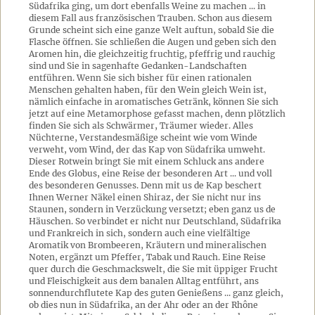
Südafrika ging, um dort ebenfalls Weine zu machen ... in
diesem Fall aus französischen Trauben. Schon aus diesem
Grunde scheint sich eine ganze Welt auftun, sobald Sie die
Flasche öffnen. Sie schließen die Augen und geben sich den
Aromen hin, die gleichzeitig fruchtig, pfeffrig und rauchig
sind und Sie in sagenhafte Gedanken-Landschaften
entführen. Wenn Sie sich bisher für einen rationalen
Menschen gehalten haben, für den Wein gleich Wein ist,
nämlich einfache in aromatisches Getränk, können Sie sich
jetzt auf eine Metamorphose gefasst machen, denn plötzlich
finden Sie sich als Schwärmer, Träumer wieder. Alles
Nüchterne, Verstandesmäßige scheint wie vom Winde
verweht, vom Wind, der das Kap von Südafrika umweht.
Dieser Rotwein bringt Sie mit einem Schluck ans andere
Ende des Globus, eine Reise der besonderen Art ... und voll
des besonderen Genusses. Denn mit us de Kap beschert
Ihnen Werner Näkel einen Shiraz, der Sie nicht nur ins
Staunen, sondern in Verzückung versetzt; eben ganz us de
Häuschen. So verbindet er nicht nur Deutschland, Südafrika
und Frankreich in sich, sondern auch eine vielfältige
Aromatik von Brombeeren, Kräutern und mineralischen
Noten, ergänzt um Pfeffer, Tabak und Rauch. Eine Reise
quer durch die Geschmackswelt, die Sie mit üppiger Frucht
und Fleischigkeit aus dem banalen Alltag entführt, ans
sonnendurchflutete Kap des guten Genießens ... ganz gleich,
ob dies nun in Südafrika, an der Ahr oder an der Rhône