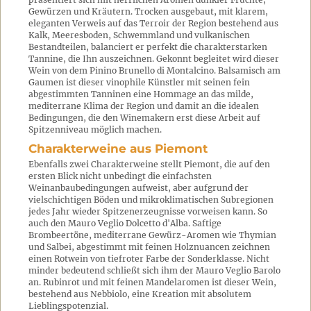
Gewürzen und Kräutern. Trocken ausgebaut, mit klarem,
eleganten Verweis auf das Terroir der Region bestehend aus
Kalk, Meeresboden, Schwemmland und vulkanischen
Bestandteilen, balanciert er perfekt die charakterstarken
Tannine, die Ihn auszeichnen. Gekonnt begleitet wird dieser
Wein von dem Pinino Brunello di Montalcino. Balsamisch am
Gaumen ist dieser vinophile Künstler mit seinen fein
abgestimmten Tanninen eine Hommage an das milde,
mediterrane Klima der Region und damit an die idealen
Bedingungen, die den Winemakern erst diese Arbeit auf
Spitzenniveau möglich machen.
Charakterweine aus Piemont
Ebenfalls zwei Charakterweine stellt Piemont, die auf den
ersten Blick nicht unbedingt die einfachsten
Weinanbaubedingungen aufweist, aber aufgrund der
vielschichtigen Böden und mikroklimatischen Subregionen
jedes Jahr wieder Spitzenerzeugnisse vorweisen kann. So
auch den Mauro Veglio Dolcetto d'Alba. Saftige
Brombeertöne, mediterrane Gewürz-Aromen wie Thymian
und Salbei, abgestimmt mit feinen Holznuancen zeichnen
einen Rotwein von tiefroter Farbe der Sonderklasse. Nicht
minder bedeutend schließt sich ihm der Mauro Veglio Barolo
an. Rubinrot und mit feinen Mandelaromen ist dieser Wein,
bestehend aus Nebbiolo, eine Kreation mit absolutem
Lieblingspotenzial.