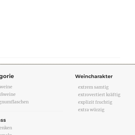
gorie
Weincharakter
weine
extrem samtig
ßweine
extrovertiert kräftig
numflaschen
explizit fruchtig
extra würzig
ass
enken