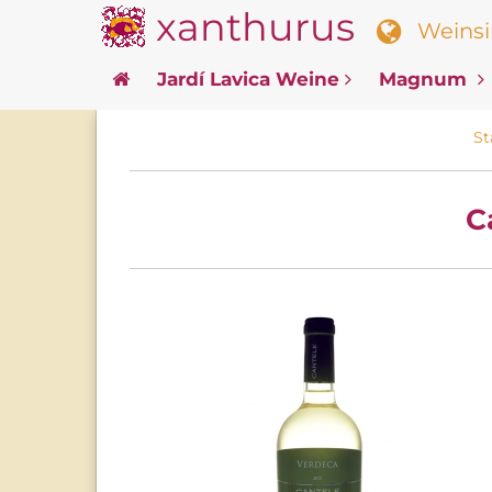
xanthurus
Weinsin
Jardí Lavica Weine
Magnum
St
C