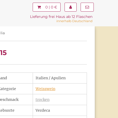
0 | 0 €
Lieferung frei Haus ab 12 Flaschen
innerhalb Deutschland
lia
15
Land
Italien / Apulien
ategorie
Weisswein
Geschmack
trocken
ebsorte
Verdeca