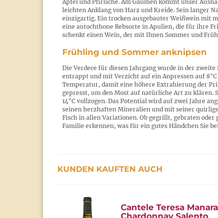
Äpfel und Pfirsiche. Am Gaumen kommt unser Ausna
leichten Anklang von Harz und Kreide. Sein langer 
einzigartig. Ein trocken ausgebauter Weißwein mit 
eine autochthone Rebsorte in Apulien, die für ihre Fr
schenkt einen Wein, der mit Ihnen Sommer und Frühlin
Frühling und Sommer anknipsen
Die Verdece für diesen Jahrgang wurde in der zweite
entrappt und mit Verzicht auf ein Anpressen auf 8°C 
Temperatur, damit eine höhere Extrahierung der Pri
gepresst, um den Most auf natürliche Art zu klären. 
14°C vollzogen. Das Potential wird auf zwei Jahre an
seinen herzhaften Mineralien und mit seiner quirlig
Fisch in allen Variationen. Ob gegrillt, gebraten ode
Familie erkennen, was für ein gutes Händchen Sie be
KUNDEN KAUFTEN AUCH
Cantele Teresa Manara
Chardonnay Salento