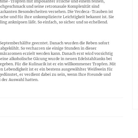
hme-Tropfen mit imposanter Frische und einem feinen,
Nachgeschmack und seine retronasale Komplexität sind
markanten Besonderheiten versehen. Die Verdeca-Trauben ist
ische und für ihre unkomplizierte Leichtigkeit bekannt ist. Sie
g anknipsen läßt. So einfach, so sicher und so erhellend.
 Septemberhälfte geerntet. Danach wurden die Reben sofort
abgekühlt. So verharren sie einige Stunden in dieser
märaromen erzielt werden kann. Danach erst wird vorsichtig
Seine alkoholische Gärung wurde in neuen Edelstahltanks bei
gegeben. Für die Kulinarik ist er ein willkommener Tropfen. Mit
en Lebendigkeit ist er ein bestens ausgewählter Weißwein für
r gedünstet, er verdient dabei zu sein, wenn Ihre Freunde und
i der Auswahl hatten.