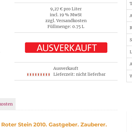
T
9,27 € pro Liter
incl. 19 % MwSt
A
zzgl. Versandkosten
Füllmenge: 0.75 L
R
S
L
A
Ausverkauft
Lieferzeit: nicht lieferbar
kosten
Roter Stein 2010. Gastgeber. Zauberer.