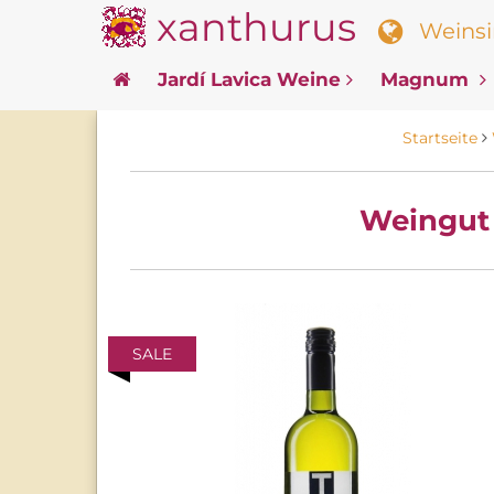
xanthurus
Weinsin
Jardí Lavica Weine
Magnum
Startseite
Weingut 
SALE