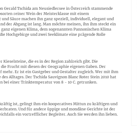
on Gerald Tschida am Neusiedlersee in Österreich stammende
ebsorten reiner Wein der Meisterklasse mit einem
t und Säure machen ihn ganz speziell, individuell, elegant und
nd der Abgang ist lang. Man möchte meinen, ihn ihm steckt ein
em ganz eigenen Klima, dem sogenannten Pannonischen Klima
 die Hochgebirge und zwei Seeklimate eine prägende Rolle
ieselsteine, die es in der Region zahlreich gibt. Die
die Frucht mit diesen der Geographie eigenen Gaben. Der
mehr. Er ist ein Gastgeber und Gestalter zugleich. Wer mit ihm
te des Alltages. Der Tschida Sauvignon Blanc Roter Stein 2010 hat
n bei einer Trinktemperatur von 8 - 10 C. getrunken.
kräftig ist, gelingt ihm ein kooperatives Mittun zu kräftigen und
nderbraten. Und für andere üppige und mondäne Gerichte ist der
chfalls ein vortrefflicher Begleiter. Auch Sie werden ihn lieben.