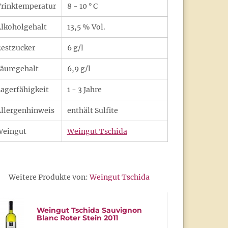
rinktemperatur
8 - 10 ° C
lkoholgehalt
13,5 % Vol.
estzucker
6 g/l
äuregehalt
6,9 g/l
agerfähigkeit
1 - 3 Jahre
llergenhinweis
enthält Sulfite
Weingut
Weingut Tschida
Weitere Produkte von:
Weingut Tschida
Weingut Tschida Sauvignon
Blanc Roter Stein 2011