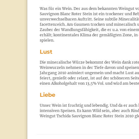
Was für ein Wein. Der aus dem bekannten Weingut v
Sauvignon Blanc Roter Stein ist ein trockener und R
unverwechselbaren Auftritt. Seine subtile Mineralitä
facettenreich. Am Gaumen trocken und mineralisch u
Zauber der Wandlungsfähigkeit, die er u.a. von ein
erhält; kontinentales Klima der gemäßigten Zone, in
spielen.
Lust
Die mineralische Würze bekommt der Wein dank roter K
Weinwurzeln nehmen in der Tiefe davon und speisen 
Jahrgang 2010 animiert ungemein und macht Lust auf 
feiert, genießt oder relaxt, ist auf der schöneren Sei
einen Alkoholgehalt von 13,5% Vol. und wird am beste
Liebe
Unser Wein ist fruchtig und lebendig. Und da er auch 
intensiven Speisen. Es kann Wild sein, aber auch Ri
Weingut Tschida Sauvignon Blanc Roter Stein 2010 glei