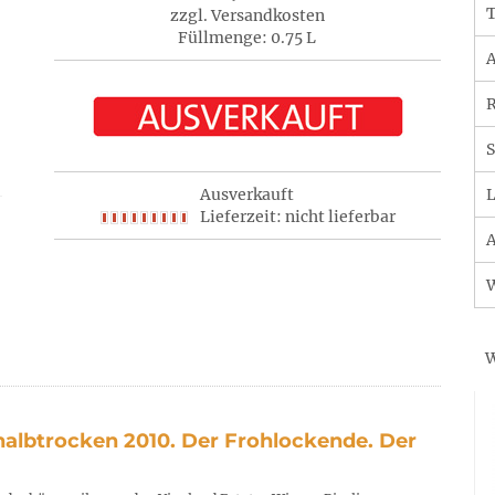
T
zzgl. Versandkosten
Füllmenge: 0.75 L
A
R
S
Ausverkauft
L
Lieferzeit: nicht lieferbar
A
W
halbtrocken 2010. Der Frohlockende. Der