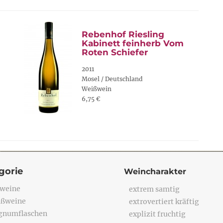
Rebenhof Riesling
Kabinett feinherb Vom
Roten Schiefer
2011
Mosel / Deutschland
Weißwein
6,75 €
gorie
Weincharakter
weine
extrem samtig
ßweine
extrovertiert kräftig
numflaschen
explizit fruchtig