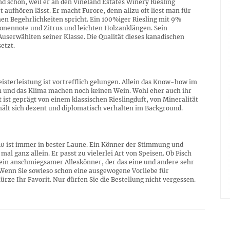
nd schön, weil er an den Vineland Estates Winery Riesling
 aufhören lässt. Er macht Furore, denn allzu oft liest man für
hen Begehrlichkeiten spricht. Ein 100%iger Riesling mit 9%
monennote und Zitrus und leichten Holzanklängen. Sein
serwählten seiner Klasse. Die Qualität dieses kanadischen
etzt.
sterleistung ist vortrefflich gelungen. Allein das Know-how im
 und das Klima machen noch keinen Wein. Wohl eher auch ihr
t ist geprägt von einem klassischen Rieslingduft, von Mineralität
hält sich dezent und diplomatisch verhalten im Background.
10 ist immer in bester Laune. Ein Könner der Stimmung und
l ganz allein. Er passt zu vielerlei Art von Speisen. Ob Fisch
t ein anschmiegsamer Alleskönner, der das eine und andere sehr
. Wenn Sie sowieso schon eine ausgewogene Vorliebe für
ürze Ihr Favorit. Nur dürfen Sie die Bestellung nicht vergessen.