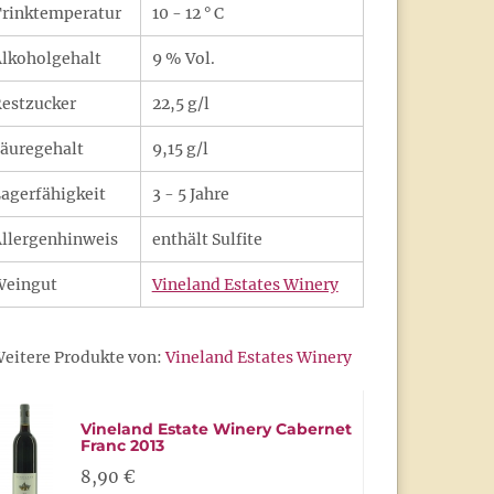
rinktemperatur
10 - 12 ° C
lkoholgehalt
9 % Vol.
estzucker
22,5 g/l
äuregehalt
9,15 g/l
agerfähigkeit
3 - 5 Jahre
llergenhinweis
enthält Sulfite
Weingut
Vineland Estates Winery
eitere Produkte von:
Vineland Estates Winery
Vineland Estate Winery Cabernet
Franc 2013
8,90 €