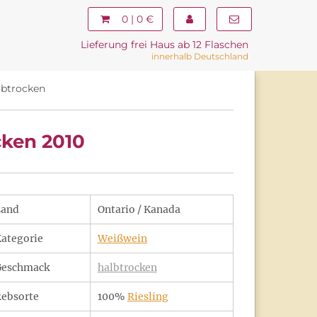
0 | 0 €
Lieferung frei Haus ab 12 Flaschen
innerhalb Deutschland
lbtrocken
cken 2010
Land
Ontario / Kanada
ategorie
Weißwein
Geschmack
halbtrocken
ebsorte
100%
Riesling