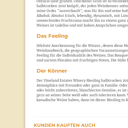
Ontario lässt grüßen. Und dieser Gruß ist so verlocke
halbtrocken 2010 knüpft, der jeden Weinkenner sofort
seine Order "ausverkauft", was für ihn und seine ho
Alkohol. Absolut frisch, lebendig, dynamisch, mit Li
umwerfendes Fruchtroma macht ihn zu einem ganz Au
Weines ist tadellos und mit hohen Ansprüchen umges
Das Feeling
Höchste Anerkennung für die Winzer, denen diese Mei
Weinhandwerk, die geographischen Voraussetzungen
Feeling für die Individualität des Weines. Das Bouque
und zartem Floralen mit fruchtigen Noten. Die Süße 
Der Könner
Der Vineland Estates Winery Riesling halbtrocken 20
Atmosphäre mit Freunden oder ganz in Familie. Oder ma
oder leicht zubereitetes, blanchiertes Gemüse, er is
gern an seiner Seite weiß oder auch tolerieren kann
kanadische Weine haben, dann ist dieser Riesling in K
KUNDEN KAUFTEN AUCH