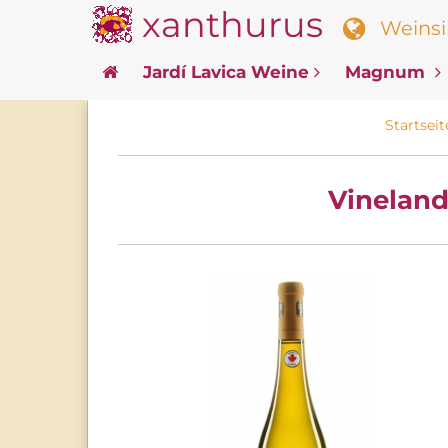
xanthurus
Weinsin
Jardí Lavica Weine
Magnum
Startseit
Vineland