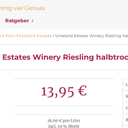
nig viel Genuss
Ratgeber
e
Wein
Exoten
Kanada
Vineland Estates Winery Riesling ha
 Estates Winery Riesling halbtro
13,95 €
K
R
18,60 € pro Liter
incl. 19 % MwSt