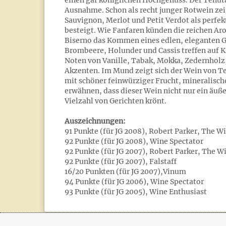
einen gar königlichen Hochgenuss. Der Tenuta 
Ausnahme. Schon als recht junger Rotwein zei
Sauvignon, Merlot und Petit Verdot als perfek
besteigt. Wie Fanfaren künden die reichen Aro
Biserno das Kommen eines edlen, eleganten 
Brombeere, Holunder und Cassis treffen auf Ki
Noten von Vanille, Tabak, Mokka, Zedernholz,
Akzenten. Im Mund zeigt sich der Wein von Te
mit schöner feinwürziger Frucht, mineralisc
erwähnen, dass dieser Wein nicht nur ein äußer
Vielzahl von Gerichten krönt.
Auszeichnungen:
91 Punkte (für JG 2008), Robert Parker, The W
92 Punkte (für JG 2008), Wine Spectator
92 Punkte (für JG 2007), Robert Parker, The 
92 Punkte (für JG 2007), Falstaff
16/20 Punkten (für JG 2007),Vinum
94 Punkte (für JG 2006), Wine Spectator
93 Punkte (für JG 2005), Wine Enthusiast