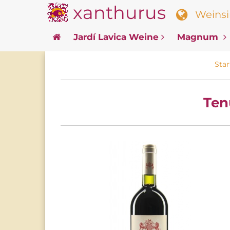
xanthurus
Weinsin
Jardí Lavica Weine
Magnum
Star
Ten