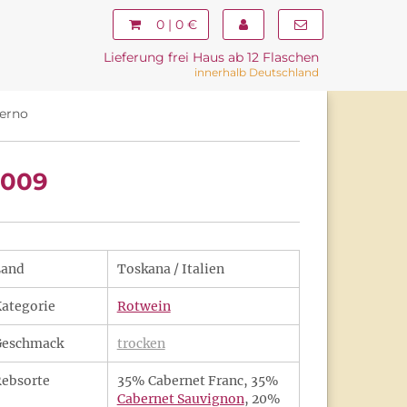
0 | 0 €
Lieferung frei Haus ab 12 Flaschen
innerhalb Deutschland
serno
2009
Land
Toskana / Italien
ategorie
Rotwein
Geschmack
trocken
ebsorte
35% Cabernet Franc, 35%
Cabernet Sauvignon
, 20%