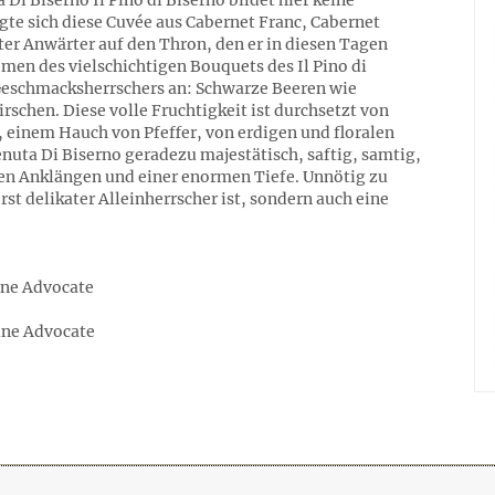
Di Biserno Il Pino di Biserno bildet hier keine
gte sich diese Cuvée aus Cabernet Franc, Cabernet
ter Anwärter auf den Thron, den er in diesen Tagen
men des vielschichtigen Bouquets des Il Pino di
Geschmacksherrschers an: Schwarze Beeren wie
rschen. Diese volle Fruchtigkeit ist durchsetzt von
 einem Hauch von Pfeffer, von erdigen und floralen
nuta Di Biserno geradezu majestätisch, saftig, samtig,
hen Anklängen und einer enormen Tiefe. Unnötig zu
st delikater Alleinherrscher ist, sondern auch eine
ine Advocate
Wine Advocate