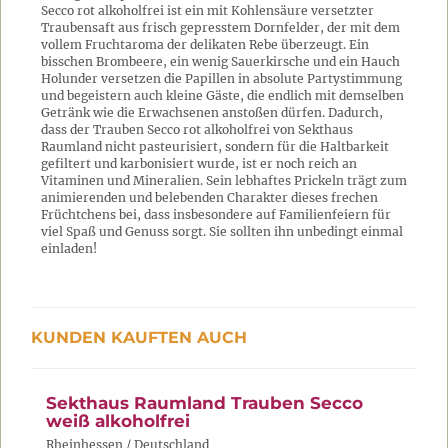
Secco rot alkoholfrei ist ein mit Kohlensäure versetzter
Traubensaft aus frisch gepresstem Dornfelder, der mit dem
vollem Fruchtaroma der delikaten Rebe überzeugt. Ein
bisschen Brombeere, ein wenig Sauerkirsche und ein Hauch
Holunder versetzen die Papillen in absolute Partystimmung
und begeistern auch kleine Gäste, die endlich mit demselben
Getränk wie die Erwachsenen anstoßen dürfen. Dadurch,
dass der Trauben Secco rot alkoholfrei von Sekthaus
Raumland nicht pasteurisiert, sondern für die Haltbarkeit
gefiltert und karbonisiert wurde, ist er noch reich an
Vitaminen und Mineralien. Sein lebhaftes Prickeln trägt zum
animierenden und belebenden Charakter dieses frechen
Früchtchens bei, dass insbesondere auf Familienfeiern für
viel Spaß und Genuss sorgt. Sie sollten ihn unbedingt einmal
einladen!
KUNDEN KAUFTEN AUCH
Sekthaus Raumland Trauben Secco
weiß alkoholfrei
Rheinhessen / Deutschland