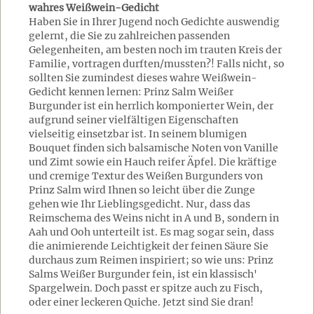
wahres Weißwein-Gedicht
Haben Sie in Ihrer Jugend noch Gedichte auswendig
gelernt, die Sie zu zahlreichen passenden
Gelegenheiten, am besten noch im trauten Kreis der
Familie, vortragen durften/mussten?! Falls nicht, so
sollten Sie zumindest dieses wahre Weißwein-
Gedicht kennen lernen: Prinz Salm Weißer
Burgunder ist ein herrlich komponierter Wein, der
aufgrund seiner vielfältigen Eigenschaften
vielseitig einsetzbar ist. In seinem blumigen
Bouquet finden sich balsamische Noten von Vanille
und Zimt sowie ein Hauch reifer Äpfel. Die kräftige
und cremige Textur des Weißen Burgunders von
Prinz Salm wird Ihnen so leicht über die Zunge
gehen wie Ihr Lieblingsgedicht. Nur, dass das
Reimschema des Weins nicht in A und B, sondern in
Aah und Ooh unterteilt ist. Es mag sogar sein, dass
die animierende Leichtigkeit der feinen Säure Sie
durchaus zum Reimen inspiriert; so wie uns: Prinz
Salms Weißer Burgunder fein, ist ein klassisch'
Spargelwein. Doch passt er spitze auch zu Fisch,
oder einer leckeren Quiche. Jetzt sind Sie dran!