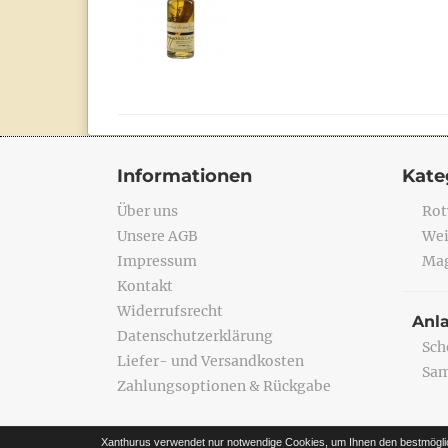
Informationen
Kate
Über uns
Rot
Unsere AGB
Wei
Impressum
Mag
Kontakt
Widerrufsrecht
Anl
Datenschutzerklärung
Sch
Liefer- und Versandkosten
Sa
Zahlungsoptionen & Rückgabe
Xanthurus verwendet nur notwendige Cookies, um Ihnen den bestmögli