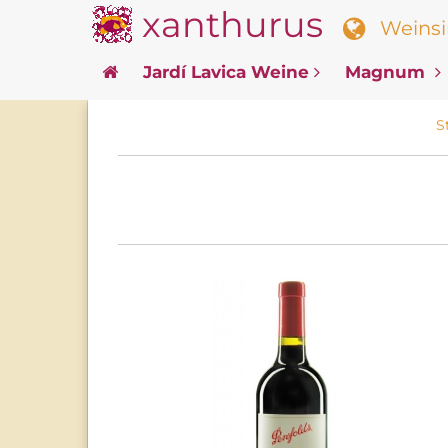
xanthurus
Weinsin
Jardí Lavica Weine
Magnum
S