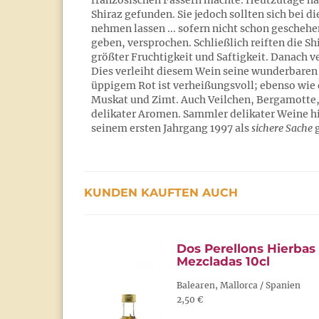
französischen Fässern machte. Heutzutage ha
Shiraz gefunden. Sie jedoch sollten sich bei 
nehmen lassen ... sofern nicht schon gescheh
geben, versprochen. Schließlich reiften die Sh
größter Fruchtigkeit und Saftigkeit. Danach v
Dies verleiht diesem Wein seine wunderbaren 
üppigem Rot ist verheißungsvoll; ebenso wie
Muskat und Zimt. Auch Veilchen, Bergamotte,
delikater Aromen. Sammler delikater Weine h
seinem ersten Jahrgang 1997 als
sichere Sache
g
KUNDEN KAUFTEN AUCH
Dos Perellons Hierbas
Mezcladas 10cl
Balearen, Mallorca / Spanien
2,50 €