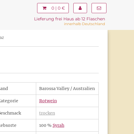
0 | 0 €
Lieferung frei Haus ab 12 Flaschen
innerhalb Deutschland
az
Land
Barossa Valley / Australien
ategorie
Rotwein
Geschmack
trocken
ebsorte
100 %
Syrah