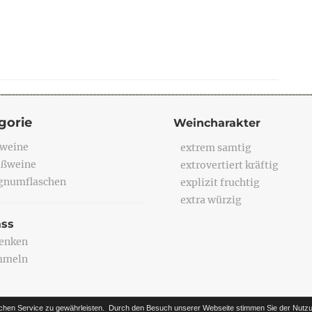
gorie
Weincharakter
weine
extrem samtig
ßweine
extrovertiert kräftig
numflaschen
explizit fruchtig
extra würzig
ass
enken
mmeln
chen Service zu gewährleisten.
Durch den Besuch unserer Webseite stimmen Sie der Nutzu