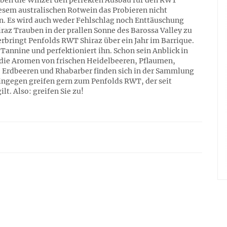
ben die Winzer den perfekten Ausbau für den RWT
diesem australischen Rotwein das Probieren nicht
en. Es wird auch weder Fehlschlag noch Enttäuschung
iraz Trauben in der prallen Sonne des Barossa Valley zu
erbringt Penfolds RWT Shiraz über ein Jahr im Barrique.
Tannine und perfektioniert ihn. Schon sein Anblick in
 die Aromen von frischen Heidelbeeren, Pflaumen,
 Erdbeeren und Rhabarber finden sich in der Sammlung
ingegen greifen gern zum Penfolds RWT, der seit
ilt. Also: greifen Sie zu!