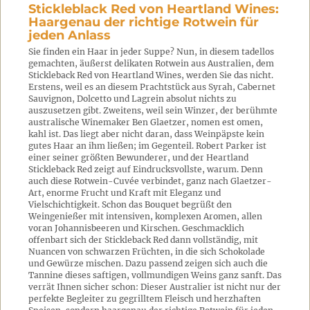
Stickleblack Red von Heartland Wines:
Haargenau der richtige Rotwein für
jeden Anlass
Sie finden ein Haar in jeder Suppe? Nun, in diesem tadellos
gemachten, äußerst delikaten Rotwein aus Australien, dem
Stickleback Red von Heartland Wines, werden Sie das nicht.
Erstens, weil es an diesem Prachtstück aus Syrah, Cabernet
Sauvignon, Dolcetto und Lagrein absolut nichts zu
auszusetzen gibt. Zweitens, weil sein Winzer, der berühmte
australische Winemaker Ben Glaetzer, nomen est omen,
kahl ist. Das liegt aber nicht daran, dass Weinpäpste kein
gutes Haar an ihm ließen; im Gegenteil. Robert Parker ist
einer seiner größten Bewunderer, und der Heartland
Stickleback Red zeigt auf Eindrucksvollste, warum. Denn
auch diese Rotwein-Cuvée verbindet, ganz nach Glaetzer-
Art, enorme Frucht und Kraft mit Eleganz und
Vielschichtigkeit. Schon das Bouquet begrüßt den
Weingenießer mit intensiven, komplexen Aromen, allen
voran Johannisbeeren und Kirschen. Geschmacklich
offenbart sich der Stickleback Red dann vollständig, mit
Nuancen von schwarzen Früchten, in die sich Schokolade
und Gewürze mischen. Dazu passend zeigen sich auch die
Tannine dieses saftigen, vollmundigen Weins ganz sanft. Das
verrät Ihnen sicher schon: Dieser Australier ist nicht nur der
perfekte Begleiter zu gegrilltem Fleisch und herzhaften