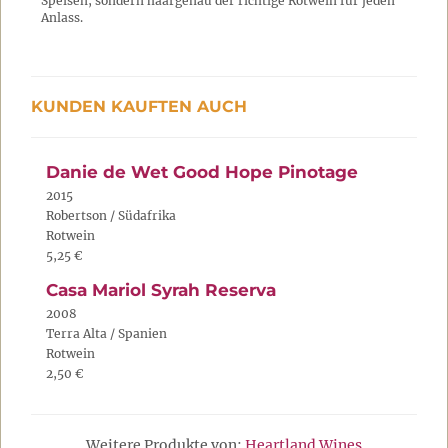
Speisen, sondern haargenau der richtige Rotwein für jeden
Anlass.
KUNDEN KAUFTEN AUCH
Danie de Wet Good Hope Pinotage
2015
Robertson / Südafrika
Rotwein
5,25 €
Casa Mariol Syrah Reserva
2008
Terra Alta / Spanien
Rotwein
2,50 €
Weitere Produkte von:
Heartland Wines