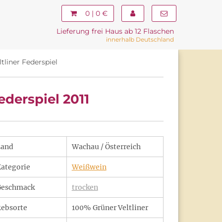
0 | 0 €
Lieferung frei Haus ab 12 Flaschen
innerhalb Deutschland
liner Federspiel
derspiel 2011
Land
Wachau / Österreich
ategorie
Weißwein
Geschmack
trocken
ebsorte
100% Grüner Veltliner