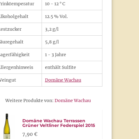
rinktemperatur
10 - 12 ° C
lkoholgehalt
12.5 % Vol.
estzucker
3,2 g/l
äuregehalt
5,8 g/l
agerfähigkeit
1 - 3 Jahre
llergenhinweis
enthält Sulfite
Weingut
Domäne Wachau
Weitere Produkte von:
Domäne Wachau
Domäne Wachau Terrassen
Grüner Veltliner Federspiel 2015
7,90 €