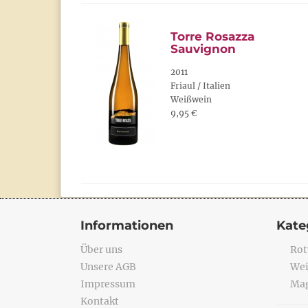
Torre Rosazza
Sauvignon
2011
Friaul / Italien
Weißwein
9,95 €
Informationen
Kate
Über uns
Rot
Unsere AGB
Wei
Impressum
Mag
Kontakt