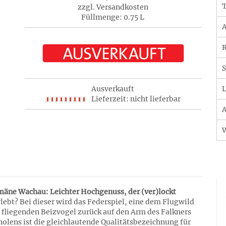
T
zzgl. Versandkosten
Füllmenge: 0.75 L
A
R
S
Ausverkauft
L
Lieferzeit: nicht lieferbar
A
mäne Wachau: Leichter Hochgenuss, der (ver)lockt
lebt? Bei dieser wird das Federspiel, eine dem Flugwild
 fliegenden Beizvogel zurück auf den Arm des Falkners
holens ist die gleichlautende Qualitätsbezeichnung für