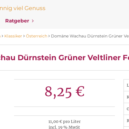
nig viel Genuss
Ratgeber
n
Klassiker
Österreich
Domäne Wachau Dürnstein Grüner Velt
u Dürnstein Grüner Veltliner Fe
8,25 €
K
R
11,00 € pro Liter
incl. 19 % MwSt