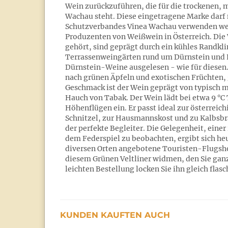
Wein zurückzuführen, die für die trockenen,
Wachau steht. Diese eingetragene Marke darf 
Schutzverbandes Vinea Wachau verwenden we
Produzenten von Weißwein in Österreich. Die 
gehört, sind geprägt durch ein kühles Randkl
Terrassenweingärten rund um Dürnstein und L
Dürnstein-Weine ausgelesen - wie für diesen
nach grünen Äpfeln und exotischen Früchten,
Geschmack ist der Wein geprägt von typisch 
Hauch von Tabak. Der Wein lädt bei etwa 9 °C
Höhenflügen ein. Er passt ideal zur österreic
Schnitzel, zur Hausmannskost und zu Kalbsbra
der perfekte Begleiter. Die Gelegenheit, eine
dem Federspiel zu beobachten, ergibt sich heu
diversen Orten angebotene Touristen-Flugsho
diesem Grünen Veltliner widmen, den Sie ganz
leichten Bestellung locken Sie ihn gleich flas
KUNDEN KAUFTEN AUCH