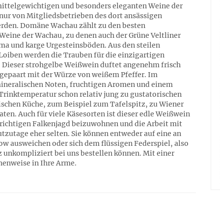
 mittelgewichtigen und besonders eleganten Weine der
nur von Mitgliedsbetrieben des dort ansässigen
rden. Domäne Wachau zählt zu den besten
Weine der Wachau, zu denen auch der Grüne Veltliner
ima und karge Urgesteinsböden. Aus den steilen
oiben werden die Trauben für die einzigartigen
. Dieser strohgelbe Weißwein duftet angenehm frisch
 gepaart mit der Würze von weißem Pfeffer. Im
mineralischen Noten, fruchtigen Aromen und einem
 Trinktemperatur schon relativ jung zu gustatorischen
hischen Küche, zum Beispiel zum Tafelspitz, zu Wiener
ten. Auch für viele Käsesorten ist dieser edle Weißwein
r richtigen Falkenjagd beizuwohnen und die Arbeit mit
tzutage eher selten. Sie können entweder auf eine an
w ausweichen oder sich dem flüssigen Federspiel, also
 unkompliziert bei uns bestellen können. Mit einer
chenweise in Ihre Arme.