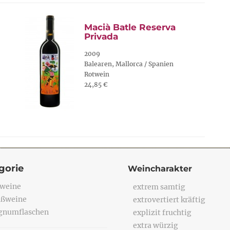
Macià Batle Reserva
Privada
2009
Balearen, Mallorca / Spanien
Rotwein
24,85 €
gorie
Weincharakter
weine
extrem samtig
ßweine
extrovertiert kräftig
numflaschen
explizit fruchtig
extra würzig