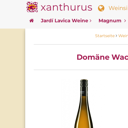
xanthurus
Weinsin
Jardí Lavica Weine
Magnum
Startseite
Wei
Domäne Wacha