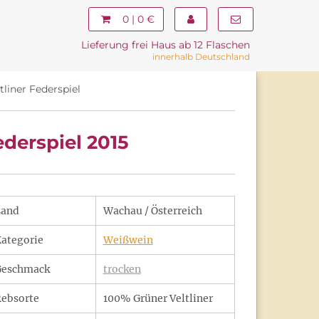
0 | 0 €
Lieferung frei Haus ab 12 Flaschen
innerhalb Deutschland
iner Federspiel
derspiel 2015
Land
Wachau / Österreich
ategorie
Weißwein
Geschmack
trocken
ebsorte
100% Grüner Veltliner