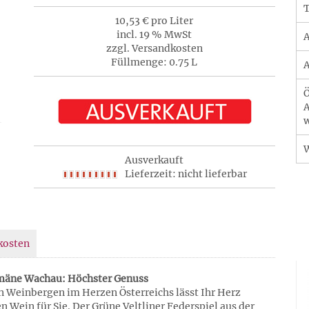
T
10,53 € pro Liter
incl. 19 % MwSt
A
zzgl. Versandkosten
Füllmenge: 0.75 L
A
Ö
A
w
Ausverkauft
Lieferzeit: nicht lieferbar
kosten
omäne Wachau: Höchster Genuss
en Weinbergen im Herzen Österreichs lässt Ihr Herz
Wein für Sie. Der Grüne Veltliner Federspiel aus der