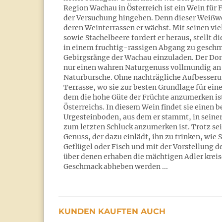
Region Wachau in Österreich ist ein Wein für F
der Versuchung hingeben. Denn dieser Weißwei
deren Weinterrassen er wächst. Mit seinen vi
sowie Stachelbeere fordert er heraus, stellt 
in einem fruchtig-rassigen Abgang zu gesch
Gebirgsränge der Wachau einzuladen. Der Dom
nur einen wahren Naturgenuss vollmundig an d
Naturbursche. Ohne nachträgliche Aufbesserun
Terrasse, wo sie zur besten Grundlage für ei
dem die hohe Güte der Früchte anzumerken ist. 
Österreichs. In diesem Wein findet sie einen 
Urgesteinboden, aus dem er stammt, in seine
zum letzten Schluck anzumerken ist. Trotz sei
Genuss, der dazu einlädt, ihn zu trinken, wie
Geflügel oder Fisch und mit der Vorstellung 
über denen erhaben die mächtigen Adler kreise
Geschmack abheben werden ...
KUNDEN KAUFTEN AUCH