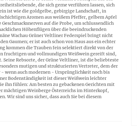
reiheitsliebende, die sich gerne verführen lassen, sich
n ist wie die goldgelbe, gebirgige Landschaft, in
elschichtigen Aromen aus weißem Pfeffer, gelbem Apfel
die Geschmacksnerven auf die Probe, um schlussendlich
macklichen Höhenflügen über die beeindruckenden
äne Wachau Grüner Veltliner Federspiel bringt nicht
en Gaumen; er ist auch schon von Haus aus ein echter
g kommen die Trauben fein selektiert direkt von der
nen fruchtigen und vollmundigen Weißwein gereift sind,
Seine Rebsorte, der Grüne Veltliner, ist die beliebteste
besonders mutigen und strukturierten Vertreter, dem der
r - wenn auch modernen - Ursprünglichkeit noch bis
ner Bodenständigkeit ist dieser Weißwein leichter
 Sie ihn fühlen: Am besten zu gebackenen Gerichten mit
der mächtigen Weinberge Österreichs im Hinterkopf,
n. Wir sind uns sicher, dass auch Sie bei diesem