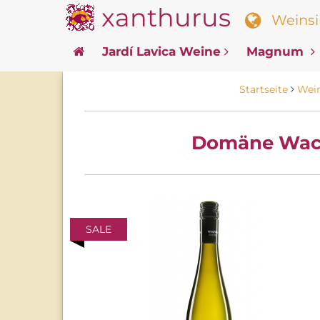
xanthurus
Weinsin
Jardí Lavica Weine
Magnum
Startseite
Wei
Domäne Wacha
SALE