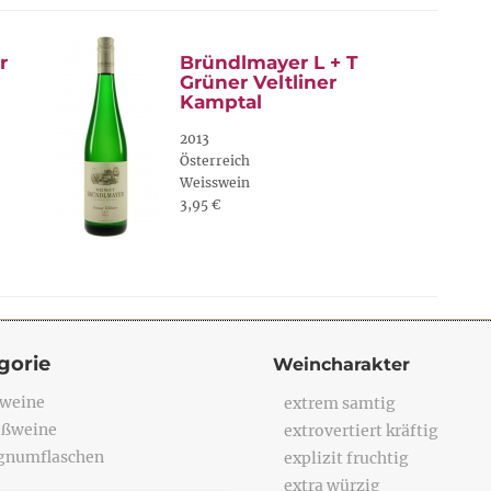
r
Bründlmayer L + T
Grüner Veltliner
Kamptal
2013
Österreich
Weisswein
3,95 €
gorie
Weincharakter
weine
extrem samtig
ßweine
extrovertiert kräftig
numflaschen
explizit fruchtig
extra würzig