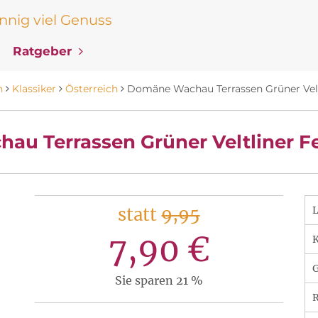
nig viel Genuss
Ratgeber
n
Klassiker
Österreich
Domäne Wachau Terrassen Grüner Veltl
u Terrassen Grüner Veltliner Fe
statt
9,95
7,90 €
K
Sie sparen 21 %
R