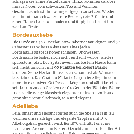
schlagen die Sinne Purzelbäume. Hinzu kommen darüber
hinaus Noten vom schwarzen Tee und Veilchen.
Geschmacklich ist ihm wenig entgegen zu setzen. Wieder
vernimmt man schwarze reife Beeren, rote Früchte und
einen Hauch Lakritz - modern und üppig beschreibt ihn
wohl am Besten.
Bordeauxliebe
Die Cuvée aus 45% Merlot, 50% Cabernet Sauvignon und 5%
Cabernet Franc lassen das Herz eines jeden
Bordeauxliebhabers höher schlagen. Und wessen
Bordeauxliebe bisher noch nicht entfacht wurde, wird es
spätestens jetzt. Der Spitzenwein aus bestem Hause kann
sich nicht umsonst mit
90 Punkten bei Robert Parker
brüsten. Seine Herkunft lässt sich schon fast als Weinadel
bezeichnen. Das Chateau Malartic Lagravière liegt in dem
ohnehin exklusiven Ort Pessac-Léognan und zählt bereits
seit Jahren zu den Großen der Großen in der Welt der Weine.
Hier ist die Wiege klassisch eleganter Spitzen-Bordeaux -
ganz ohne Schnickschnack, fein und elegant.
Adelliebe
Fein, smart und elegant sollten auch die Speisen sein, zu
welchen unser adelige und elegante Tropfen mit 13%
Alkoholgehalt gereicht wird. Bei 18°C entfaltet er seine
herrlichen Aromen am Besten. Gerichte mit Trüffel aller Art
werden ihm sicherlich gerecht. Seine ausgewogenen