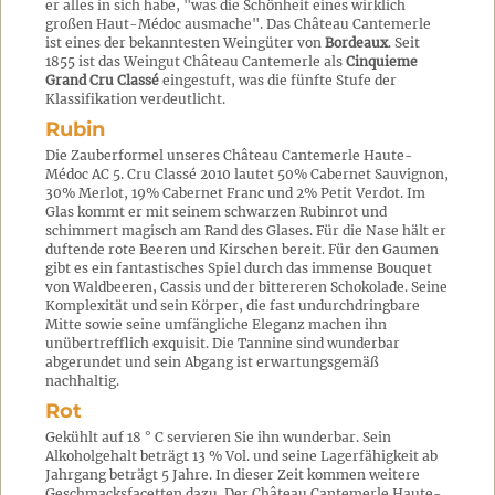
er alles in sich habe, "was die Schönheit eines wirklich
großen Haut-Médoc ausmache". Das Château Cantemerle
ist eines der bekanntesten Weingüter von
Bordeaux
. Seit
1855 ist das Weingut Château Cantemerle als
Cinquieme
Grand Cru Classé
eingestuft, was die fünfte Stufe der
Klassifikation verdeutlicht.
Rubin
Die Zauberformel unseres Château Cantemerle Haute-
Médoc AC 5. Cru Classé 2010 lautet 50% Cabernet Sauvignon,
30% Merlot, 19% Cabernet Franc und 2% Petit Verdot. Im
Glas kommt er mit seinem schwarzen Rubinrot und
schimmert magisch am Rand des Glases. Für die Nase hält er
duftende rote Beeren und Kirschen bereit. Für den Gaumen
gibt es ein fantastisches Spiel durch das immense Bouquet
von Waldbeeren, Cassis und der bittereren Schokolade. Seine
Komplexität und sein Körper, die fast undurchdringbare
Mitte sowie seine umfängliche Eleganz machen ihn
unübertrefflich exquisit. Die Tannine sind wunderbar
abgerundet und sein Abgang ist erwartungsgemäß
nachhaltig.
Rot
Gekühlt auf 18 ° C servieren Sie ihn wunderbar. Sein
Alkoholgehalt beträgt 13 % Vol. und seine Lagerfähigkeit ab
Jahrgang beträgt 5 Jahre. In dieser Zeit kommen weitere
Geschmacksfacetten dazu. Der Château Cantemerle Haute-