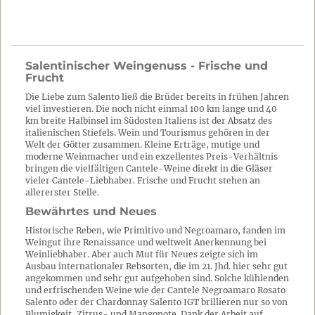
Salentinischer Weingenuss - Frische und
Frucht
Die Liebe zum Salento ließ die Brüder bereits in frühen Jahren
viel investieren. Die noch nicht einmal 100 km lange und 40
km breite Halbinsel im Südosten Italiens ist der Absatz des
italienischen Stiefels. Wein und Tourismus gehören in der
Welt der Götter zusammen. Kleine Erträge, mutige und
moderne Weinmacher und ein exzellentes Preis-Verhältnis
bringen die vielfältigen Cantele-Weine direkt in die Gläser
vieler Cantele-Liebhaber. Frische und Frucht stehen an
allererster Stelle.
Bewährtes und Neues
Historische Reben, wie Primitivo und Negroamaro, fanden im
Weingut ihre Renaissance und weltweit Anerkennung bei
Weinliebhaber. Aber auch Mut für Neues zeigte sich im
Ausbau internationaler Rebsorten, die im 21. Jhd. hier sehr gut
angekommen und sehr gut aufgehoben sind. Solche kühlenden
und erfrischenden Weine wie der Cantele Negroamaro Rosato
Salento oder der Chardonnay Salento IGT brillieren nur so von
Blumigkeit, Zitrus- und Mangonote. Dank der Arbeit auf