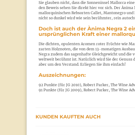
Sie glauben nicht, dass die Sonneninsel Mallorca eine
den Beweis sehen Sie direkt hier vor sich. Der Ànima
mallorquinischen Rebsorten Callet, Mantonegro und F
nicht so dunkel wird wie sein berühmter, rein autoc
Doch ist auch der Ànima Negra 2 ein
ursprünglichen Kraft einer mallorq
Die dichten, opulenten Aromen roter Früchte wie Ma
zarten Holznoten, die von dem 13-monatigen Ausbau 
Negra zudem das sagenhafte Gleichgewicht und die ve
weltweit berühmt ist. Natürlich wird Sie der Genuss 
aber um den Verstand. Erliegen Sie ihm einfach!
Auszeichnungen:
92 Punkte (für JG 2010), Robert Parker, The Wine Adv
91 Punkte (für JG 2009), Robert Parker, The Wine Ad
KUNDEN KAUFTEN AUCH