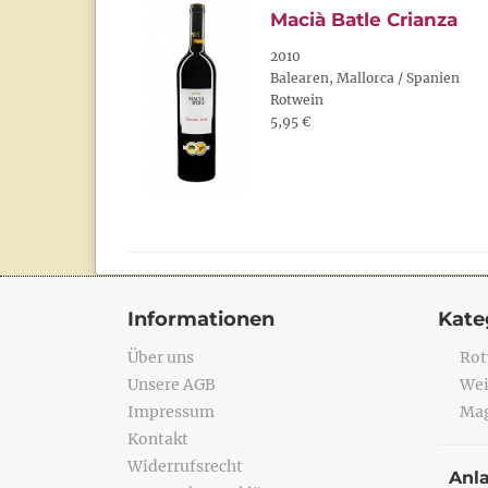
Macià Batle Crianza
2010
Balearen, Mallorca / Spanien
Rotwein
5,95 €
Informationen
Kate
Über uns
Rot
Unsere AGB
Wei
Impressum
Mag
Kontakt
Widerrufsrecht
Anl