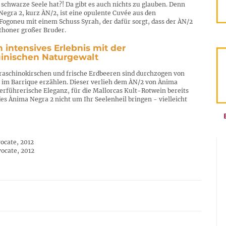
 schwarze Seele hat?! Da gibt es auch nichts zu glauben. Denn
 Negra 2, kurz ÀN/2, ist eine opulente Cuvée aus den
ogoneu mit einem Schuss Syrah, der dafür sorgt, dass der ÀN/2
hthoner großer Bruder.
 intensives Erlebnis mit der
uinischen Naturgewalt
raschinokirschen und frische Erdbeeren sind durchzogen von
im Barrique erzählen. Dieser verlieh dem ÀN/2 von Ànima
rführerische Eleganz, für die Mallorcas Kult-Rotwein bereits
des Ànima Negra 2 nicht um Ihr Seelenheil bringen - vielleicht
ocate, 2012
vocate, 2012