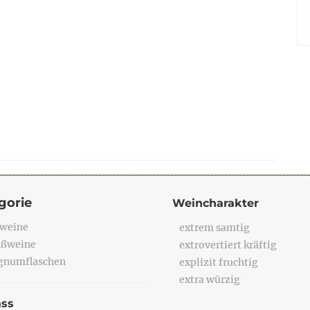
gorie
Weincharakter
weine
extrem samtig
ßweine
extrovertiert kräftig
numflaschen
explizit fruchtig
extra würzig
ass