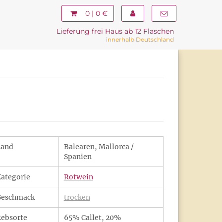
0 | 0 €
Lieferung frei Haus ab 12 Flaschen
innerhalb Deutschland
Land
Balearen, Mallorca /
Spanien
ategorie
Rotwein
Geschmack
trocken
ebsorte
65% Callet, 20%