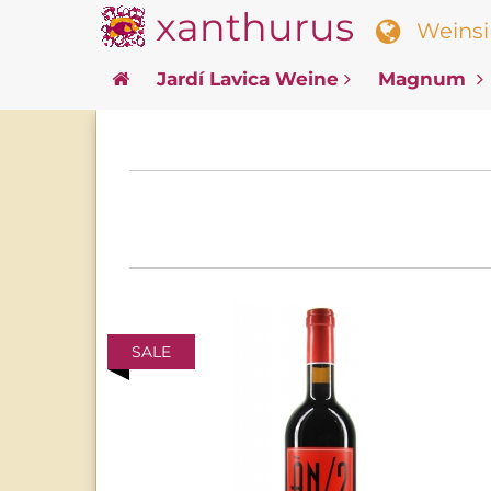
xanthurus
Weinsin
Jardí Lavica Weine
Magnum
SALE