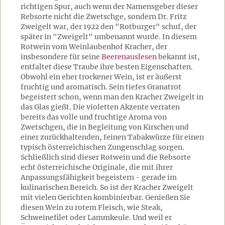
richtigen Spur, auch wenn der Namensgeber dieser
Rebsorte nicht die Zwetschge, sondern Dr. Fritz
Zweigelt war, der 1922 den "Rotburger" schuf, der
später in "Zweigelt" umbenannt wurde. In diesem
Rotwein vom Weinlaubenhof Kracher, der
insbesondere für seine
Beerenauslesen
bekannt ist,
entfaltet diese Traube ihre besten Eigenschaften.
Obwohl ein eher trockener Wein, ist er äußerst
fruchtig und aromatisch. Sein tiefes Granatrot
begeistert schon, wenn man den Kracher Zweigelt in
das Glas gießt. Die violetten Akzente verraten
bereits das volle und fruchtige Aroma von
Zwetschgen, die in Begleitung von Kirschen und
einer zurückhaltenden, feinen Tabakwürze für einen
typisch österreichischen Zungenschlag sorgen.
Schließlich sind dieser Rotwein und die Rebsorte
echt österreichische Originale, die mit ihrer
Anpassungsfähigkeit begeistern - gerade im
kulinarischen Bereich. So ist der Kracher Zweigelt
mit vielen Gerichten kombinierbar. Genießen Sie
diesen Wein zu rotem Fleisch, wie Steak,
Schweinefilet oder Lammkeule. Und weil er