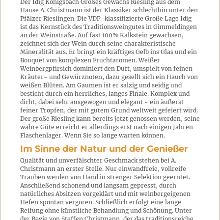
Der Idig Königsbach Großes Gewächs Riesling aus dem
Hause A. Christmann ist der Klassiker schlechthin unter den
Pfälzer Rieslingen. Die VDP-klassifizierte Große Lage Idig
ist das Kernstück des Traditionsweingutes in Gimmeldingen
an der Weinstraße. Auf fast 100% Kalkstein gewachsen,
zeichnet sich der Wein durch seine charakteristische
Mineralität aus. Er bringt ein kräftiges Gelb ins Glas und ein
Bouquet von komplexen Fruchtaromen. Weißer
Weinbergpfirsich dominiert den Duft, umspielt von feinen
Kräuter- und Gewürznoten, dazu gesellt sich ein Hauch von
weißen Blüten. Am Gaumen ist er salzig und seidig und
besticht durch ein herrliches, langes Finale. Komplex und
dicht, dabei sehr ausgewogen und elegant - ein äußerst
feiner Tropfen, der mit gutem Grund weltweit gefeiert wird.
Der große Riesling kann bereits jetzt genossen werden, seine
wahre Güte erreicht er allerdings erst nach einigen Jahren
Flaschenlager. Wenn Sie so lange warten können.
Im Sinne der Natur und der Genießer
Qualität und unverfälschter Geschmack stehen bei A.
Christmann an erster Stelle. Nur einwandfreie, vollreife
Trauben werden von Hand in strenger Selektion geerntet.
Anschließend schonend und langsam gepresst, durch
natürliches Absitzen vorgeklärt und mit weinbergeigenen
Hefen spontan vergoren. Schließlich erfolgt eine lange
Reifung ohne künstliche Behandlung und Schönung. Unter
der Regie von Steffen Christmann, der das traditionsreiche