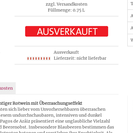
T
zzgl. Versandkosten
Füllmenge: 0.75 L
A
A
Ausverkauft
Lieferzeit: nicht lieferbar
kosten
chtiger Rotwein mit Überraschungseffekt
hten sich lieber vom Unvorhersehbaren überraschen
diesem undurchschaubaren, intensiven und dunkel
Pagos de Aráiz präsentiert eine unglaubliche Vielzahl
d Beerenobst. Insbesondere Blaubeeren bestimmen das