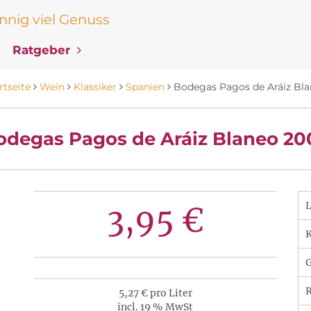
nig viel Genuss
Ratgeber
rtseite
Wein
Klassiker
Spanien
Bodegas Pagos de Aráiz Bl
odegas Pagos de Aráiz Blaneo 20
3,95 €
K
R
5,27 € pro Liter
incl. 19 % MwSt