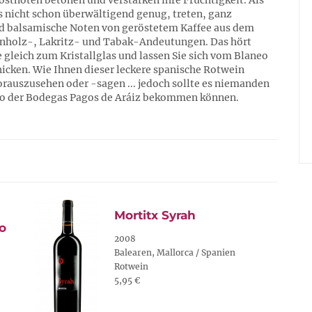
östnoten betonen und verstärken ihre Fruchtigkeit. Als
s nicht schon überwältigend genug, treten, ganz
nd balsamische Noten von geröstetem Kaffee aus dem
rnholz-, Lakritz- und Tabak-Andeutungen. Das hört
e gleich zum Kristallglas und lassen Sie sich vom Blaneo
icken. Wie Ihnen dieser leckere spanische Rotwein
rauszusehen oder -sagen ... jedoch sollte es niemanden
eo der Bodegas Pagos de Aráiz bekommen können.
Mortitx Syrah
o
2008
Balearen, Mallorca / Spanien
Rotwein
5,95 €