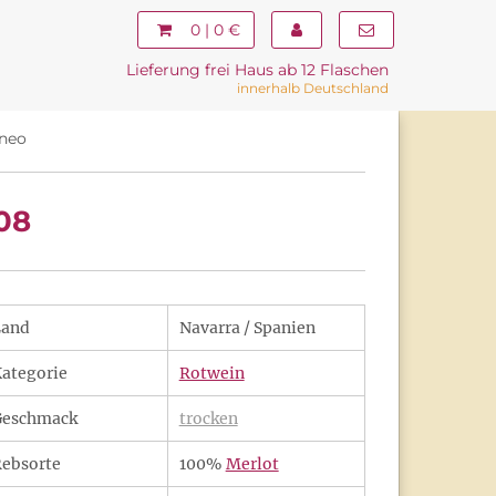
0 | 0 €
Lieferung frei Haus ab 12 Flaschen
innerhalb Deutschland
aneo
08
Land
Navarra / Spanien
ategorie
Rotwein
Geschmack
trocken
ebsorte
100%
Merlot