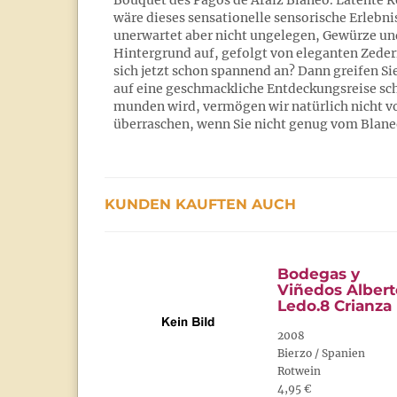
Bouquet des Pagos de Aráiz Blaneo. Latente R
wäre dieses sensationelle sensorische Erlebni
unerwartet aber nicht ungelegen, Gewürze u
Hintergrund auf, gefolgt von eleganten Zede
sich jetzt schon spannend an? Dann greifen Si
auf eine geschmackliche Entdeckungsreise sch
munden wird, vermögen wir natürlich nicht vo
überraschen, wenn Sie nicht genug vom Blan
KUNDEN KAUFTEN AUCH
Bodegas y
Viñedos Albert
Ledo.8 Crianza
2008
Bierzo / Spanien
Rotwein
4,95 €