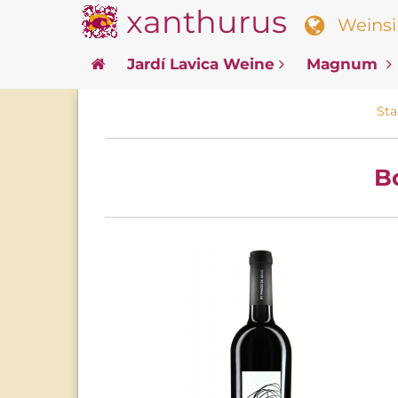
xanthurus
Weinsin
Jardí Lavica Weine
Magnum
Sta
B