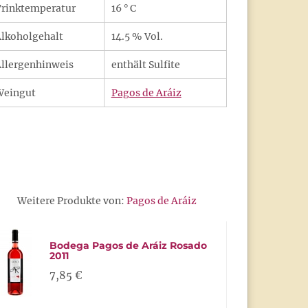
rinktemperatur
16 ° C
lkoholgehalt
14.5 % Vol.
llergenhinweis
enthält Sulfite
Weingut
Pagos de Aráiz
Weitere Produkte von:
Pagos de Aráiz
Bodega Pagos de Aráiz Rosado
2011
7,85 €